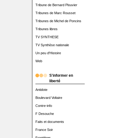
Tribune de Bernard Plouvier
Tribunes de Marc Rousset
Tribunes de Michel de Poncins
Tribunes libres
TV SYNTHESE
TV Synthèse nationale
Un peu d'Histoire
Web
S'informer en
liberté
Antidote
Boulevard Voltaire
Contre-info
F Desouche
Faits et documents
France Soir
Frontières