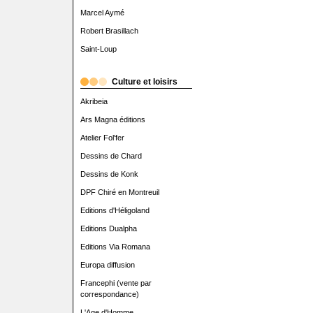
Marcel Aymé
Robert Brasillach
Saint-Loup
Culture et loisirs
Akribeia
Ars Magna éditions
Atelier Fol'fer
Dessins de Chard
Dessins de Konk
DPF Chiré en Montreuil
Editions d'Héligoland
Editions Dualpha
Editions Via Romana
Europa diffusion
Francephi (vente par
correspondance)
L'Age d'Homme