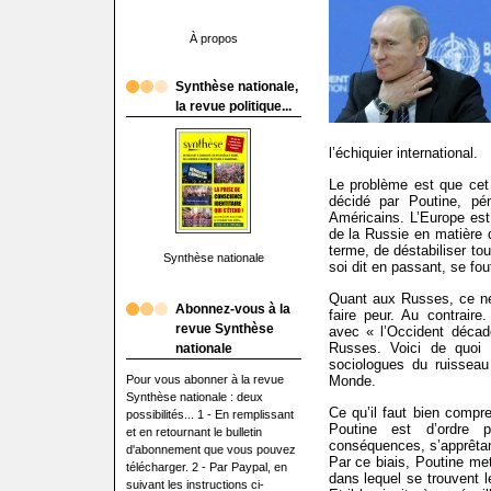
À propos
Synthèse nationale,
la revue politique...
l’échiquier international.
Le problème est que cet
décidé par Poutine, pé
Américains. L’Europe est 
de la Russie en matière d
terme, de déstabiliser to
Synthèse nationale
soi dit en passant, se f
Quant aux Russes, ce ne 
Abonnez-vous à la
faire peur. Au contraire
revue Synthèse
avec « l’Occident décad
Russes. Voici de quoi 
nationale
sociologues du ruisseau
Pour vous abonner à la revue
Monde.
Synthèse nationale : deux
Ce qu’il faut bien compre
possibilités... 1 - En remplissant
Poutine est d’ordre p
et en retournant le bulletin
conséquences, s’apprêtant
d'abonnement que vous pouvez
Par ce biais, Poutine me
télécharger. 2 - Par Paypal, en
dans lequel se trouvent 
suivant les instructions ci-