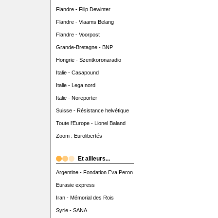
Flandre - Filip Dewinter
Flandre - Vlaams Belang
Flandre - Voorpost
Grande-Bretagne - BNP
Hongrie - Szentkoronaradio
Italie - Casapound
Italie - Lega nord
Italie - Noreporter
Suisse - Résistance helvétique
Toute l'Europe - Lionel Baland
Zoom : Eurolibertés
Et ailleurs...
Argentine - Fondation Eva Peron
Eurasie express
Iran - Mémorial des Rois
Syrie - SANA