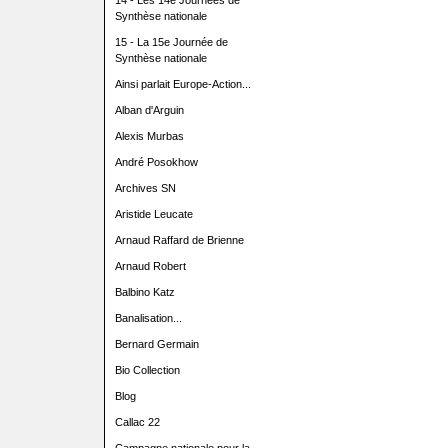
14 - Les 14e Journées de
Synthèse nationale
15 - La 15e Journée de
Synthèse nationale
Ainsi parlait Europe-Action...
Alban d'Arguin
Alexis Murbas
André Posokhow
Archives SN
Aristide Leucate
Arnaud Raffard de Brienne
Arnaud Robert
Balbino Katz
Banalisation...
Bernard Germain
Bio Collection
Blog
Callac 22