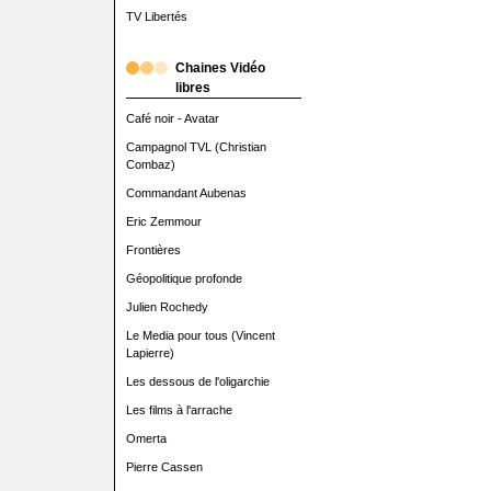
TV Libertés
Chaines Vidéo
libres
Café noir - Avatar
Campagnol TVL (Christian
Combaz)
Commandant Aubenas
Eric Zemmour
Frontières
Géopolitique profonde
Julien Rochedy
Le Media pour tous (Vincent
Lapierre)
Les dessous de l'oligarchie
Les films à l'arrache
Omerta
Pierre Cassen