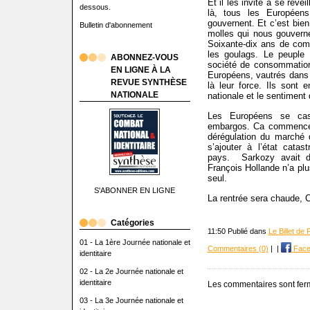
Et il les invite à se réve
dessous.
là, tous les Européen
gouvernent. Et c’est bien
Bulletin d'abonnement
molles qui nous gouverne
Soixante-dix ans de co
les goulags. Le peuple 
ABONNEZ-VOUS
société de consommation
EN LIGNE À LA
Européens, vautrés dans l
REVUE SYNTHÈSE
là leur force. Ils sont
NATIONALE
nationale et le sentiment
Les Européens se cas
embargos. Ca commence d
dérégulation du marché d
s’ajouter à l’état cata
pays. Sarkozy avait d
François Hollande n’a plus
seul.
S'ABONNER EN LIGNE
La rentrée sera chaude, 
Catégories
11:50 Publié dans
Le Billet de
01 - La 1ère Journée nationale et
Commentaires (0)
|
|
Face
identitaire
02 - La 2e Journée nationale et
identitaire
Les commentaires sont fer
03 - La 3e Journée nationale et