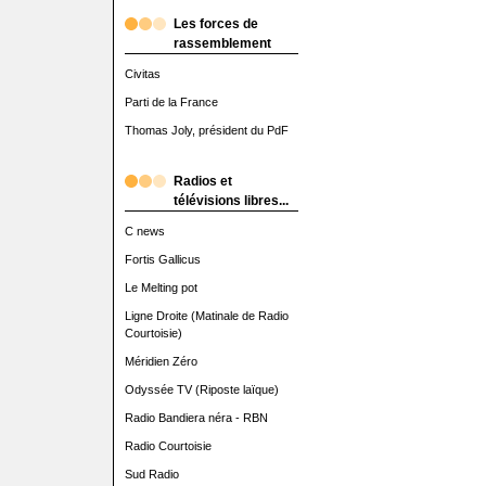
Les forces de
rassemblement
Civitas
Parti de la France
Thomas Joly, président du PdF
Radios et
télévisions libres...
C news
Fortis Gallicus
Le Melting pot
Ligne Droite (Matinale de Radio
Courtoisie)
Méridien Zéro
Odyssée TV (Riposte laïque)
Radio Bandiera néra - RBN
Radio Courtoisie
Sud Radio