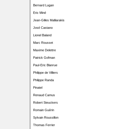
Bernard Lugan
Eric Miné
Jean-Gilles Malliarakis
José Castano
Lionel Baland
Marc Rousset
Maxime Delettre
Patrick Gofman
Paul-Eric Blanrue
Philippe de Villiers
Philippe Randa
Pinatel
Renaud Camus
Robert Steuckers
Romain Guérin
Sylvain Roussillon
Thomas Ferrier