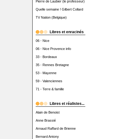
Pierre de Laubier (le professeur)
Quelle semaine ! Gilbert Collard
TV Nation (Belgique)
Libres et enracinés
06 - Nice
06 - Nice Provence info
33 - Bordeaux
35 - Rennes Bretagne
53 - Mayenne
59 - Valenciennes
71 - Terre & famille
Libres et réalistes...
Alain de Benoist
Anne Brassié
Arnaud Raffard de Brienne
Bernard Antony