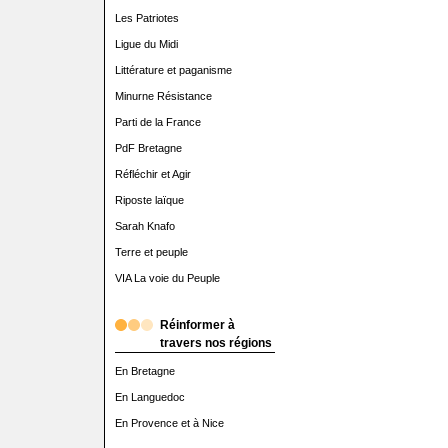
Les Patriotes
Ligue du Midi
Littérature et paganisme
Minurne Résistance
Parti de la France
PdF Bretagne
Réfléchir et Agir
Riposte laïque
Sarah Knafo
Terre et peuple
VIA La voie du Peuple
Réinformer à
travers nos régions
En Bretagne
En Languedoc
En Provence et à Nice