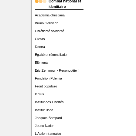
Combat national et
identitaire
Academia christiana
Bruno Gollnisch
Chrétienté solidarité
Civitas
Dextra
Egalité et réconciliation
Eléments
Eric Zemmour - Reconquête !
Fondation Polemia
Front populaire
Ichtus
Institut des Libertés
Institut Iliade
Jacques Bompard
Jeune Nation
L'Action française