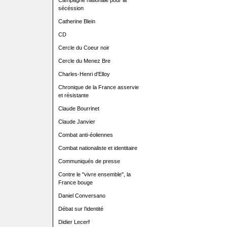
Campagne nationale pour la
sécéssion
Catherine Blein
CD
Cercle du Coeur noir
Cercle du Menez Bre
Charles-Henri d'Elloy
Chronique de la France asservie
et résistante
Claude Bourrinet
Claude Janvier
Combat anti-éoliennes
Combat nationaliste et identitaire
Communiqués de presse
Contre le "vivre ensemble", la
France bouge
Daniel Conversano
Débat sur l'identité
Didier Lecerf