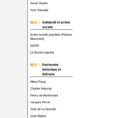
Xavier Raufer
Yves Daoudal
Solidarité et action
sociale
Action sociale populaire (Pasteur
Blanchard)
AGRIF
Le Rucher patriote
Patrimoine
historique et
littéraire
Albert Paraz
Charles Maurras
Henry de Montherlant
Jacques Perret
Jean de La Varende
Jean Mabire