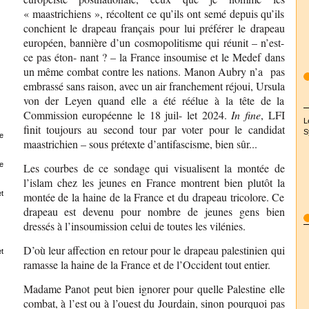
« maastrichiens », récoltent ce qu’ils ont semé depuis qu’ils
conchient le drapeau français pour lui préférer le drapeau
européen, bannière d’un cosmopolitisme qui réunit – n’est-
ce pas éton- nant ? – la France insoumise et le Medef dans
un même combat contre les nations. Manon Aubry n’a pas
embrassé sans raison, avec un air franchement réjoui, Ursula
von der Leyen quand elle a été réélue à la tête de la
Commission européenne le 18 juil- let 2024.
In fine
, LFI
L
finit toujours au second tour par voter pour le candidat
S
e
maastrichien – sous prétexte d’antifascisme, bien sûr...
e
Les courbes de ce sondage qui visualisent la montée de
l’islam chez les jeunes en France montrent bien plutôt la
t
montée de la haine de la France et du drapeau tricolore. Ce
drapeau est devenu pour nombre de jeunes gens bien
dressés à l’insoumission celui de toutes les vilénies.
D’où leur affection en retour pour le drapeau palestinien qui
t
ramasse la haine de la France et de l’Occident tout entier.
Madame Panot peut bien ignorer pour quelle Palestine elle
combat, à l’est ou à l’ouest du Jourdain, sinon pourquoi pas