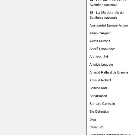
14 - Les 14e Journées de
Synthèse nationale
15 - La 15e Journée de
Synthèse nationale
Ainsi parlait Europe-Action...
Alban d'Arguin
Alexis Murbas
André Posokhow
Archives SN
Aristide Leucate
Arnaud Raffard de Brienne
Arnaud Robert
Balbino Katz
Banalisation...
Bernard Germain
Bio Collection
Blog
Callac 22