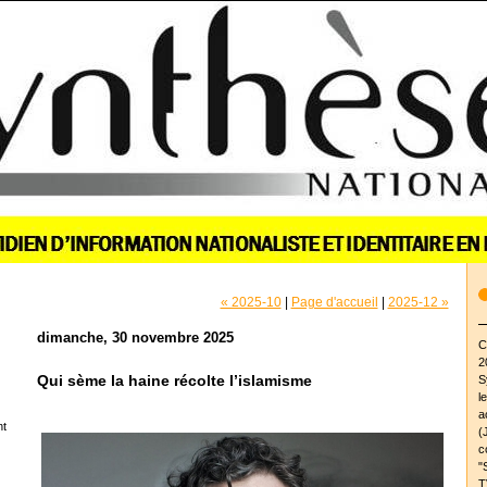
« 2025-10
|
Page d'accueil
|
2025-12 »
dimanche, 30 novembre 2025
C
2
Qui sème la haine récolte l’islamisme
S
l
a
nt
(
c
"
T