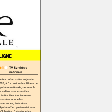
TV Synthèse
nationale
ette chaîne, créée en janvier
026, à l'occasion des 20 ans de
ynthèse nationale, rassemble
es vidéos concernant les
ctivités liées à notre revue
Journées annuelles,
onférences, émissions
Synthèse" en partenariat avec
V Libertés...) ainsi que les