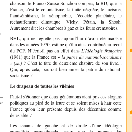
chanson, le Franco-Suisse Souchon compris, la BD, que la
France, c’est le colonialisme, la traite négrière, le racisme,
l’antisémitisme, la xénophobie, l’écocide planétaire, le
réchauffement climatique, Vichy, Pétain, la Shoah.
Autrement dit : les chambres à gaz et les fours crématoires.
E
BHL, qui ne regrette pas aujourd’hui d’avoir été maoïste
dans les années 1970, estime qu’il a ainsi contribué au recul
du PCF. N’écrit-il pas en effet dans
L’Idéologie française
(1981) que la France est
« la patrie du national-socialisme
» (sic)
? C’est le titre du deuxième chapitre de son livre...
Qui, après cela, pourrait bien aimer la patrie du national-
socialisme ?
Le drapeau de toutes les vilénies
Faut-il s’étonner que deux générations aient pris ces slogans
politiques au pied de la lettre et se soient mises à haïr cette
et
France qu’on leur présente depuis des décennies comme
détestable ?
Les tenants de gauche et de droite d’une idéologie
européiste postnationale, ceux que je nomme les