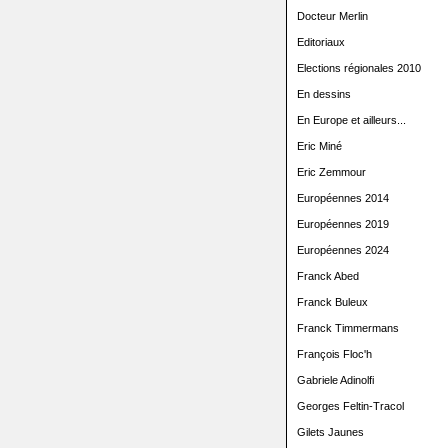
Docteur Merlin
Editoriaux
Elections régionales 2010
En dessins
En Europe et ailleurs...
Eric Miné
Eric Zemmour
Européennes 2014
Européennes 2019
Européennes 2024
Franck Abed
Franck Buleux
Franck Timmermans
François Floc'h
Gabriele Adinolfi
Georges Feltin-Tracol
Gilets Jaunes