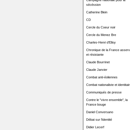
Campagne nationale pour la
sécéssion
Catherine Blein
CD
Cercle du Coeur noir
Cercle du Menez Bre
Charles-Henri d'Elloy
Chronique de la France asserv
et résistante
Claude Bourrinet
Claude Janvier
Combat anti-éoliennes
Combat nationaliste et identitair
Communiqués de presse
Contre le "vivre ensemble", la
France bouge
Daniel Conversano
Débat sur l'identité
Didier Lecerf