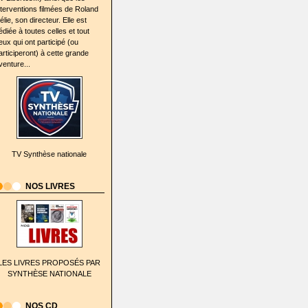
nterventions filmées de Roland
élie, son directeur. Elle est
édiée à toutes celles et tout
eux qui ont participé (ou
articiperont) à cette grande
venture...
TV Synthèse nationale
NOS LIVRES
LES LIVRES PROPOSÉS PAR
SYNTHÈSE NATIONALE
NOS CD