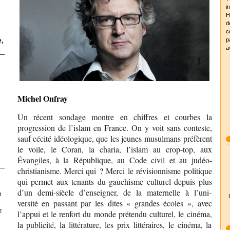
i
H
d
c
p
,
a
Michel Onfray
Un récent sondage montre en chiffres et courbes la
progression de l’islam en France. On y voit sans conteste,
sauf cécité idéologique, que les jeunes musulmans préfèrent
le voile, le Coran, la charia, l’islam au crop-top, aux
Évangiles, à la République, au Code civil et au judéo-
christianisme. Merci qui ? Merci le révisionnisme politique
qui permet aux tenants du gauchisme culturel depuis plus
d’un demi-siècle d’enseigner, de la maternelle à l’uni-
t
versité en passant par les dites « grandes écoles », avec
z
l’appui et le renfort du monde prétendu culturel, le cinéma,
la publicité, la littérature, les prix littéraires, le cinéma, la