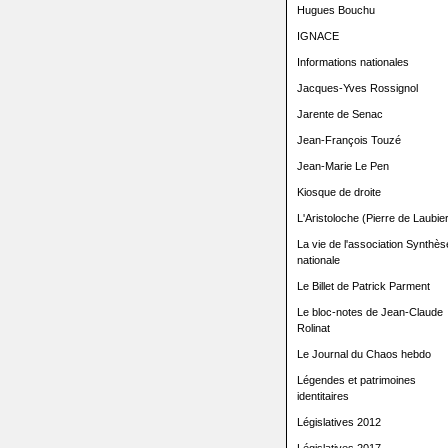
Hugues Bouchu
IGNACE
Informations nationales
Jacques-Yves Rossignol
Jarente de Senac
Jean-François Touzé
Jean-Marie Le Pen
Kiosque de droite
L'Aristoloche (Pierre de Laubier
La vie de l'association Synthès
nationale
Le Billet de Patrick Parment
Le bloc-notes de Jean-Claude
Rolinat
Le Journal du Chaos hebdo
Légendes et patrimoines
identitaires
Législatives 2012