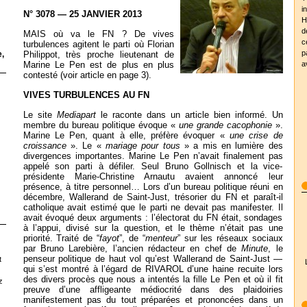
i
N° 3078 — 25 JANVIER 2013
H
d
MAIS où va le FN ? De vives
c
turbulences agitent le parti où Florian
p
,
Philippot, très proche lieutenant de
Marine Le Pen est de plus en plus
a
contesté (voir article en page 3).
VIVES TURBULENCES AU FN
Le site
Mediapart
le raconte dans un article bien informé. Un
membre du bureau politique évoque «
une grande cacophonie
».
Marine Le Pen, quant à elle, préfère évoquer «
une crise de
croissance
». Le «
mariage pour tous
» a mis en lumière des
divergences importantes. Marine Le Pen n’avait finalement pas
appelé son parti à défiler. Seul Bruno Gollnisch et la vice-
présidente Marie-Christine Arnautu avaient annoncé leur
présence, à titre personnel… Lors d’un bureau politique réuni en
décembre, Wallerand de Saint-Just, trésorier du FN et paraît-il
catholique avait estimé que le parti ne devait pas manifester. Il
avait évoqué deux arguments : l’électorat du FN était, sondages
à l’appui, divisé sur la question, et le thème n’était pas une
priorité. Traité de “
fayot
”, de “
menteur
” sur les réseaux sociaux
par Bruno Larebière, l’ancien rédacteur en chef de
Minute
, le
penseur politique de haut vol qu’est Wallerand de Saint-Just —
t
qui s’est montré à l’égard de RIVAROL d’une haine recuite lors
des divers procès que nous a intentés la fille Le Pen et où il fit
z
preuve d’une affligeante médiocrité dans des plaidoiries
manifestement pas du tout préparées et prononcées dans un