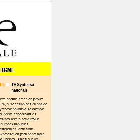
TV Synthèse
nationale
ette chaîne, créée en janvier
026, à l'occasion des 20 ans de
ynthèse nationale, rassemble
es vidéos concernant les
ctivités liées à notre revue
Journées annuelles,
onférences, émissions
Synthèse" en partenariat avec
V Libertés...) ainsi que les