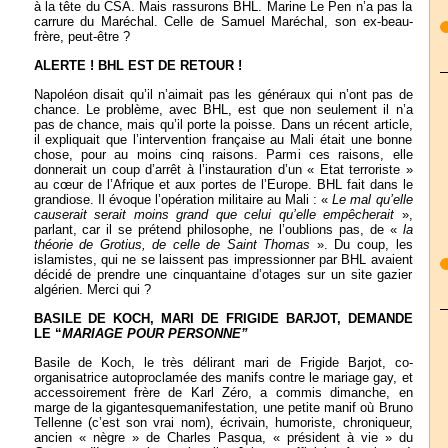
à la tête du CSA. Mais rassurons BHL. Marine Le Pen n’a pas la
carrure du Maréchal. Celle de Samuel Maréchal, son ex-beau-
frère, peut-être ?
ALERTE ! BHL EST DE RETOUR !
Napoléon disait qu’il n’aimait pas les généraux qui n’ont pas de
chance. Le problème, avec BHL, est que non seulement il n’a
pas de chance, mais qu’il porte la poisse. Dans un récent article,
il expliquait que l’intervention française au Mali était une bonne
chose, pour au moins cinq raisons. Parmi ces raisons, elle
donnerait un coup d’arrêt à l’instauration d’un « Etat terroriste »
au cœur de l’Afrique et aux portes de l’Europe. BHL fait dans le
grandiose. Il évoque l’opération militaire au Mali : «
Le mal qu’elle
causerait serait moins grand que celui qu’elle empêcherait
»,
parlant, car il se prétend philosophe, ne l’oublions pas, de «
la
théorie de Grotius, de celle de Saint Thomas
». Du coup, les
islamistes, qui ne se laissent pas impressionner par BHL avaient
décidé de prendre une cinquantaine d’otages sur un site gazier
algérien. Merci qui ?
BASILE DE KOCH, MARI DE FRIGIDE BARJOT, DEMANDE
LE “
MARIAGE POUR PERSONNE”
Basile de Koch, le très délirant mari de Frigide Barjot, co-
organisatrice autoproclamée des manifs contre le mariage gay, et
accessoirement frère de Karl Zéro, a commis dimanche, en
marge de la gigantesquemanifestation, une petite manif où Bruno
Tellenne (c’est son vrai nom), écrivain, humoriste, chroniqueur,
ancien « nègre » de Charles Pasqua, « président à vie » du