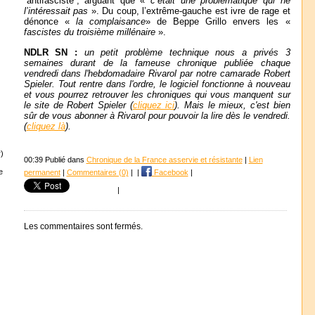
“antifasciste”, arguant que «
c’était une problématique qui ne
l’intéressait pas
». Du coup, l’extrême-gauche est ivre de rage et
dénonce «
la complaisance
» de Beppe Grillo envers les «
fascistes du troisième millénaire
».
NDLR SN :
un petit problème technique nous a privés 3
semaines durant de la fameuse chronique publiée chaque
vendredi dans l'hebdomadaire Rivarol par notre camarade Robert
Spieler. Tout rentre dans l'ordre, le logiciel fonctionne à nouveau
et vous pourrez retrouver les chroniques qui vous manquent sur
le site de Robert Spieler (
cliquez ici
). Mais le mieux, c'est bien
sûr de vous abonner à Rivarol pour pouvoir la lire dès le vendredi.
(
cliquez là
).
)
00:39 Publié dans
Chronique de la France asservie et résistante
|
Lien
e
permanent
|
Commentaires (0)
|
|
Facebook
|
|
Les commentaires sont fermés.