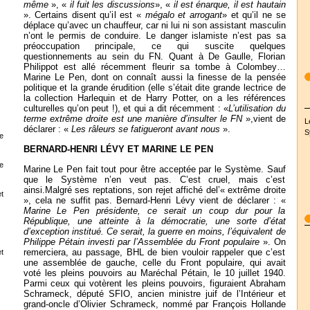
même
», «
il fuit les discussions
», «
il est énarque, il est hautain
». Certains disent qu’il est «
mégalo et arrogant
» et qu’il ne se
déplace qu’avec un chauffeur, car ni lui ni son assistant masculin
n’ont le permis de conduire. Le danger islamiste n’est pas sa
préoccupation principale, ce qui suscite quelques
questionnements au sein du FN. Quant à De Gaulle, Florian
Philippot est allé récemment fleurir sa tombe à Colombey…
Marine Le Pen, dont on connaît aussi la finesse de la pensée
politique et la grande érudition (elle s’était dite grande lectrice de
la collection Harlequin et de Harry Potter, on a les références
culturelles qu’on peut !), et qui a dit récemment : «
L’utilisation du
terme extrême droite est une manière d’insulter le FN
»,vient de
L
déclarer : «
Les râleurs se fatigueront avant nous
».
S
e
BERNARD-HENRI LÉVY ET MARINE LE PEN
e
Marine Le Pen fait tout pour être acceptée par le Système. Sauf
que le Système n’en veut pas. C’est cruel, mais c’est
ainsi.Malgré ses reptations, son rejet affiché del’« extrême droite
t
», cela ne suffit pas. Bernard-Henri Lévy vient de déclarer : «
Marine Le Pen présidente, ce serait un coup dur pour la
République, une atteinte à la démocratie, une sorte d’état
d’exception institué. Ce serait, la guerre en moins, l’équivalent de
Philippe Pétain investi par l’Assemblée du Front populaire
». On
remerciera, au passage, BHL de bien vouloir rappeler que c’est
t
une assemblée de gauche, celle du Front populaire, qui avait
voté les pleins pouvoirs au Maréchal Pétain, le 10 juillet 1940.
Parmi ceux qui votèrent les pleins pouvoirs, figuraient Abraham
Schrameck, député SFIO, ancien ministre juif de l’Intérieur et
grand-oncle d’Olivier Schrameck, nommé par François Hollande