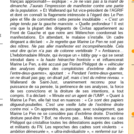
français approximatif— explique : «
Je ne vais pas à la manif de
dimanche. J’aurais l’impression de manifester contre une partie
de la population.
» Et Wallerand qui fut vice-président de l’AGRIF
et dont on connaît la flagornerie intéressée à l’égard des Le Pen
père et fille de commettre cette pensée inoubliable : «
C’est un
piège tendu par la gauche marxiste.
» Quelle profondeur ! Il est
vrai que la plupart des dirigeants de Civitas appartiennent au
Front de Gauche et que notre ami Mélenchon coordonnait les
E
manifestations. En attendant, le malaise s’installe. Un cadre
dirigeant a déclaré : «
Je regrette que Marine Le Pen ne soit pas
des nôtres. Ne pas aller manifester est incompréhensible. Cela
veut dire qu’on n’a pas de colonne vertébrale ?
» Ambiance…
L’hebdomadaire
Minute
, qui évoque un «
lobby gay
» qui se serait
introduit dans «
la haute hiérarchie frontiste
» et influencerait
Marine Le Pen, a été accusé par Florian Philippot de «
véhiculer
des analyses dignes des complotistes d’extrême droite de
l’entre-deux-guerres
», ajoutant : «
Pendant l’entre-deux-guerres,
on ne disait pas gay, on disait juif, mais c’est du même niveau.
»
Wallerand de Saint-Just, unanimement reconnu pour la
puissance de sa pensée, la pertinence de ses analyses, la force
de ses convictions et la droiture de ses intentions, a tout
compris. Il a déclaré : « Minute
est un agent de l’UMP
. » Quant à
Marine Le Pen, elle fait tout en nuances : «
Ce sont des papiers
dégueuli-poubelles. C’est une vieille lutte de l’extrême droite
et
contre moi.
» On apprendra, au passage, avec soulagement, que
Marine Le Pen ne se considère pas d’extrême droite. D’extrême
droiture peut-être ? Bof, ne rêvons pas… Mais revenons au cas
Philippot qui cristallise toutes les détestations auprès des cadres
et militants du FN. Les reproches des cadres sont virulents : «
ambition démesurée
», «
ultra-individualiste
», «
renfermé sur lui-