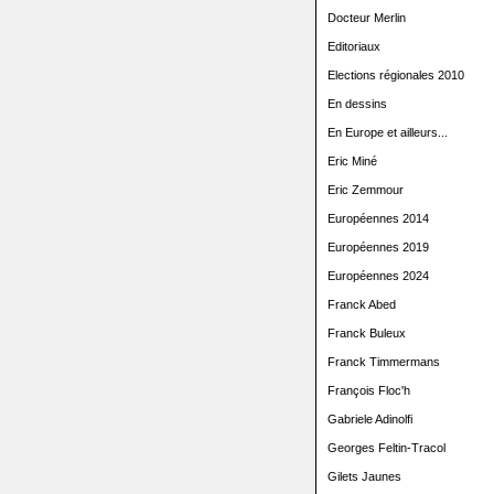
Docteur Merlin
Editoriaux
Elections régionales 2010
En dessins
En Europe et ailleurs...
Eric Miné
Eric Zemmour
Européennes 2014
Européennes 2019
Européennes 2024
Franck Abed
Franck Buleux
Franck Timmermans
François Floc'h
Gabriele Adinolfi
Georges Feltin-Tracol
Gilets Jaunes