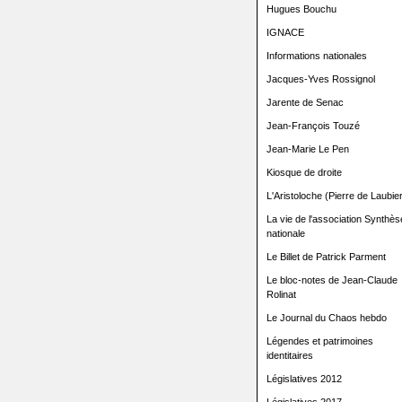
Hugues Bouchu
IGNACE
Informations nationales
Jacques-Yves Rossignol
Jarente de Senac
Jean-François Touzé
Jean-Marie Le Pen
Kiosque de droite
L'Aristoloche (Pierre de Laubier
La vie de l'association Synthès
nationale
Le Billet de Patrick Parment
Le bloc-notes de Jean-Claude
Rolinat
Le Journal du Chaos hebdo
Légendes et patrimoines
identitaires
Législatives 2012