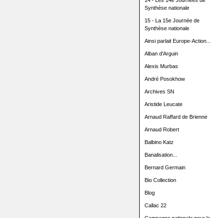
14 - Les 14e Journées de
Synthèse nationale
15 - La 15e Journée de
Synthèse nationale
Ainsi parlait Europe-Action...
Alban d'Arguin
Alexis Murbas
André Posokhow
Archives SN
Aristide Leucate
Arnaud Raffard de Brienne
Arnaud Robert
Balbino Katz
Banalisation...
Bernard Germain
Bio Collection
Blog
Callac 22