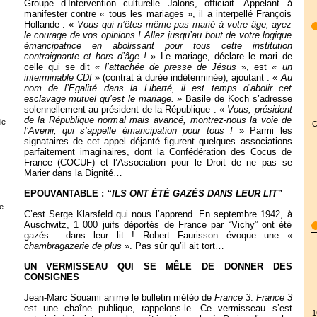
Groupe d’Intervention culturelle Jalons, officiait. Appelant à
manifester contre « tous les mariages », il a interpellé François
Hollande : «
Vous qui n’êtes même pas marié à votre âge, ayez
le courage de vos opinions ! Allez jusqu’au bout de votre logique
émancipatrice en abolissant pour tous cette institution
contraignante et hors d’âge !
» Le mariage, déclare le mari de
celle qui se dit «
l’attachée de presse de Jésus
», est «
un
interminable CDI
» (contrat à durée indéterminée), ajoutant : «
Au
nom de l’Egalité dans la Liberté, il est temps d’abolir cet
esclavage mutuel qu’est le mariage.
» Basile de Koch s’adresse
solennellement au président de la République : «
Vous, président
de la République normal mais avancé, montrez-nous la voie de
ie
C
l’Avenir, qui s’appelle émancipation pour tous !
» Parmi les
signataires de cet appel déjanté figurent quelques associations
parfaitement imaginaires, dont la Confédération des Cocus de
France (COCUF) et l’Association pour le Droit de ne pas se
Marier dans la Dignité…
EPOUVANTABLE :
“ILS ONT ÉTÉ GAZÉS DANS LEUR LIT”
e
C’est Serge Klarsfeld qui nous l’apprend. En septembre 1942, à
Auschwitz, 1 000 juifs déportés de France par “Vichy” ont été
gazés… dans leur lit ! Robert Faurisson évoque une «
chambragazerie de plus
». Pas sûr qu’il ait tort…
UN VERMISSEAU QUI SE MÊLE DE DONNER DES
CONSIGNES
Jean-Marc Souami anime le bulletin météo de
France 3
.
France 3
est une chaîne publique, rappelons-le. Ce vermisseau s’est
1