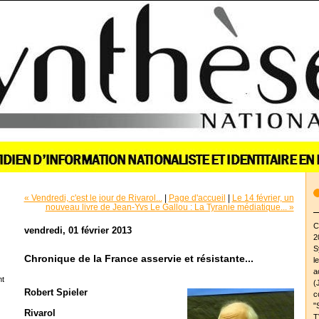
« Vendredi, c'est le jour de Rivarol...
|
Page d'accueil
|
Le 14 février, un
nouveau livre de Jean-Yvs Le Gallou : La Tyranie médiatique... »
C
vendredi, 01 février 2013
2
S
Chronique de la France asservie et résistante...
l
a
nt
(
Robert Spieler
c
"
Rivarol
T