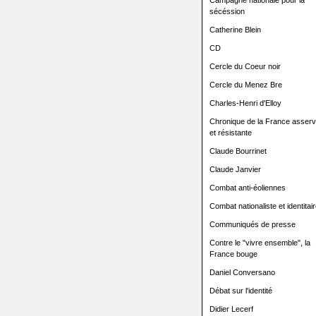
Campagne nationale pour la
sécéssion
Catherine Blein
CD
Cercle du Coeur noir
Cercle du Menez Bre
Charles-Henri d'Elloy
Chronique de la France asserv
et résistante
Claude Bourrinet
Claude Janvier
Combat anti-éoliennes
Combat nationaliste et identitair
Communiqués de presse
Contre le "vivre ensemble", la
France bouge
Daniel Conversano
Débat sur l'identité
Didier Lecerf