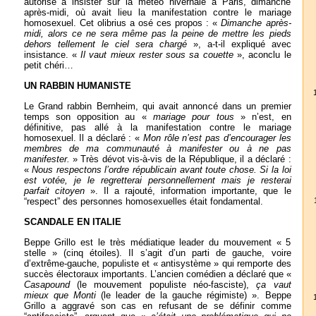
autorisé à insister sur la météo hivernale à Paris, dimanche
après-midi, où avait lieu la manifestation contre le mariage
homosexuel. Cet olibrius a osé ces propos : «
Dimanche après-
midi, alors ce ne sera même pas la peine de mettre les pieds
dehors tellement le ciel sera chargé
», a-t-il expliqué avec
insistance. «
Il vaut mieux rester sous sa couette
», aconclu le
petit chéri…
UN RABBIN HUMANISTE
Le Grand rabbin Bernheim, qui avait annoncé dans un premier
temps son opposition au «
mariage pour tous
» n’est, en
définitive, pas allé à la manifestation contre le mariage
homosexuel. Il a déclaré : «
Mon rôle n’est pas d’encourager les
membres de ma communauté à manifester ou à ne pas
manifester.
» Très dévot vis-à-vis de la République, il a déclaré :
«
Nous respectons l’ordre républicain avant toute chose. Si la loi
est votée, je le regretterai personnellement mais je resterai
parfait citoyen
». Il a rajouté, information importante, que le
“respect” des personnes homosexuelles était fondamental.
SCANDALE EN ITALIE
Beppe Grillo est le très médiatique leader du mouvement « 5
stelle » (cinq étoiles). Il s’agit d’un parti de gauche, voire
d’extrême-gauche, populiste et « antisystème » qui remporte des
succès électoraux importants. L’ancien comédien a déclaré que «
Casapound
(le mouvement populiste néo-fasciste),
ça vaut
mieux que Monti
(le leader de la gauche régimiste) ». Beppe
Grillo a aggravé son cas en refusant de se définir comme