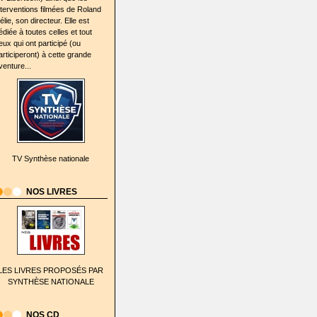
nterventions filmées de Roland
élie, son directeur. Elle est
édiée à toutes celles et tout
eux qui ont participé (ou
articiperont) à cette grande
venture...
TV Synthèse nationale
NOS LIVRES
LES LIVRES PROPOSÉS PAR
SYNTHÈSE NATIONALE
NOS CD