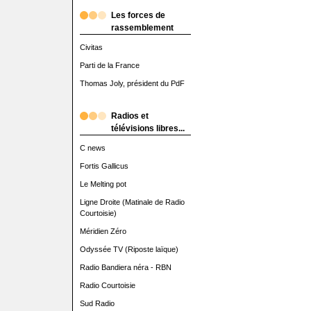
Les forces de
rassemblement
Civitas
Parti de la France
Thomas Joly, président du PdF
Radios et
télévisions libres...
C news
Fortis Gallicus
Le Melting pot
Ligne Droite (Matinale de Radio
Courtoisie)
Méridien Zéro
Odyssée TV (Riposte laïque)
Radio Bandiera néra - RBN
Radio Courtoisie
Sud Radio