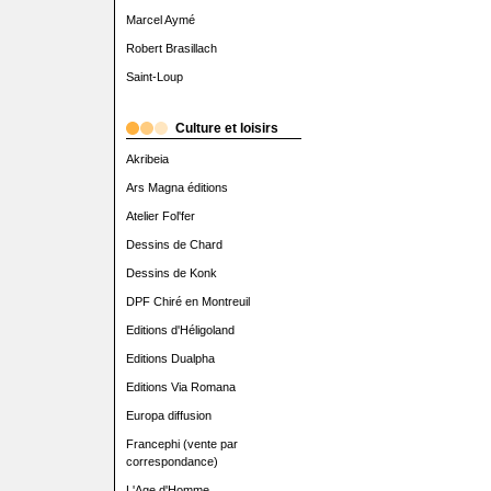
Marcel Aymé
Robert Brasillach
Saint-Loup
Culture et loisirs
Akribeia
Ars Magna éditions
Atelier Fol'fer
Dessins de Chard
Dessins de Konk
DPF Chiré en Montreuil
Editions d'Héligoland
Editions Dualpha
Editions Via Romana
Europa diffusion
Francephi (vente par
correspondance)
L'Age d'Homme