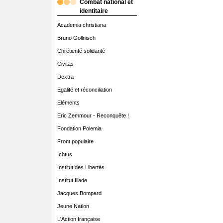
Combat national et
identitaire
Academia christiana
Bruno Gollnisch
Chrétienté solidarité
Civitas
Dextra
Egalité et réconciliation
Eléments
Eric Zemmour - Reconquête !
Fondation Polemia
Front populaire
Ichtus
Institut des Libertés
Institut Iliade
Jacques Bompard
Jeune Nation
L'Action française