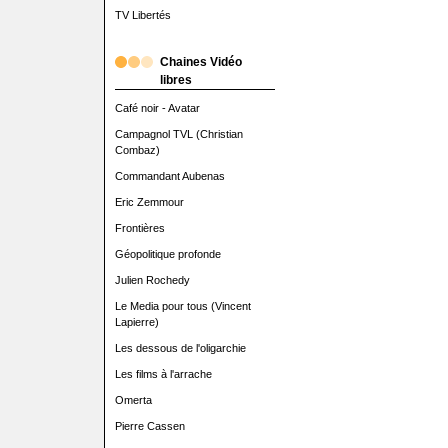
TV Libertés
Chaines Vidéo
libres
Café noir - Avatar
Campagnol TVL (Christian
Combaz)
Commandant Aubenas
Eric Zemmour
Frontières
Géopolitique profonde
Julien Rochedy
Le Media pour tous (Vincent
Lapierre)
Les dessous de l'oligarchie
Les films à l'arrache
Omerta
Pierre Cassen