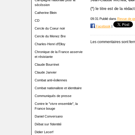
Campagne nationale pour la
sécéssion
(*) le titre est de la rédact
Catherine Blein
09:31 Publié dans
Revue de p
CD
Facebook
|
Cercle du Coeur noir
Cercle du Menez Bre
Les commentaires sont fer
Charles-Henri d'Elloy
Chronique de la France asservie
et résistante
Claude Bourrinet
Claude Janvier
Combat anti-éoliennes
Combat nationaliste et identitaire
Communiqués de presse
Contre le "vivre ensemble", la
France bouge
Daniel Conversano
Débat sur l'identité
Didier Lecerf