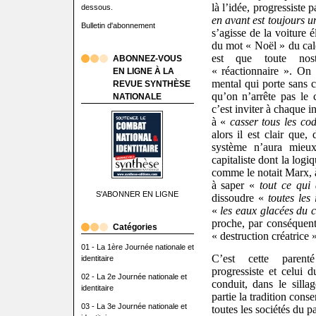
là l’idée, progressiste 
dessous.
en avant est toujours u
Bulletin d'abonnement
s’agisse de la voiture é
du mot « Noël » du cale
est que toute nost
ABONNEZ-VOUS
« réactionnaire ». On
EN LIGNE À LA
mental qui porte sans c
REVUE SYNTHÈSE
qu’on n’arrête pas le c
NATIONALE
c’est inviter à chaque i
à «
casser tous les co
alors il est clair que,
système n’aura mieu
capitaliste dont la logi
comme le notait Marx,
à saper «
tout ce qui 
S'ABONNER EN LIGNE
dissoudre «
toutes les
«
les eaux glacées du c
proche, par conséquent
Catégories
« destruction créatrice »
01 - La 1ère Journée nationale et
C’est cette parenté
identitaire
progressiste et celui 
02 - La 2e Journée nationale et
conduit, dans le silla
identitaire
partie la tradition cons
03 - La 3e Journée nationale et
toutes les sociétés du pa