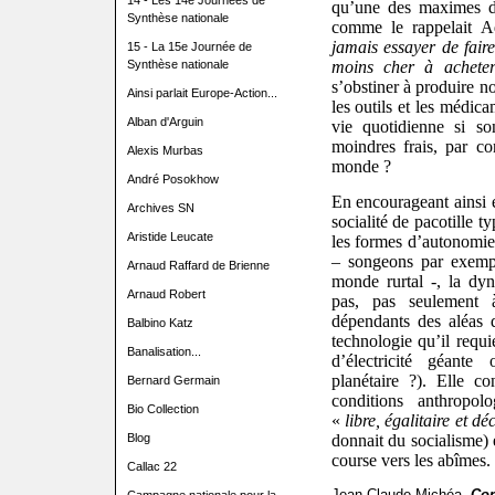
14 - Les 14e Journées de
qu’une des maximes d
Synthèse nationale
comme le rappelait 
jamais essayer de fair
15 - La 15e Journée de
Synthèse nationale
moins cher à acheter
s’obstiner à produire n
Ainsi parlait Europe-Action...
les outils et les médic
Alban d'Arguin
vie quotidienne si so
moindres frais, par co
Alexis Murbas
monde ?
André Posokhow
En encourageant ainsi 
Archives SN
socialité de pacotille t
Aristide Leucate
les formes d’autonomie
– songeons par exempl
Arnaud Raffard de Brienne
monde rurtal -, la dy
Arnaud Robert
pas, pas seulement 
dépendants des aléas 
Balbino Katz
technologie qu’il requ
Banalisation...
d’électricité géant
planétaire ?). Elle c
Bernard Germain
conditions anthropol
Bio Collection
«
libre, égalitaire et dé
Blog
donnait du socialisme) 
course vers les abîmes.
Callac 22
Jean-Claude Michéa,
Con