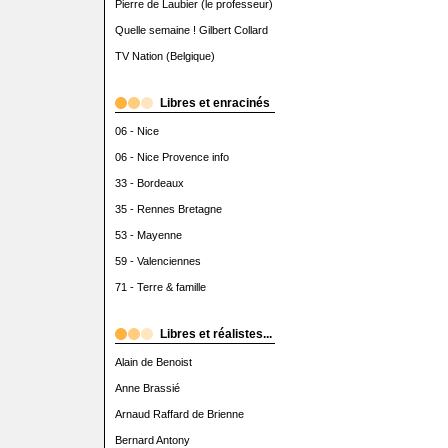
Pierre de Laubier (le professeur)
Quelle semaine ! Gilbert Collard
TV Nation (Belgique)
Libres et enracinés
06 - Nice
06 - Nice Provence info
33 - Bordeaux
35 - Rennes Bretagne
53 - Mayenne
59 - Valenciennes
71 - Terre & famille
Libres et réalistes...
Alain de Benoist
Anne Brassié
Arnaud Raffard de Brienne
Bernard Antony