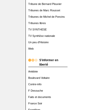
Tribune de Bernard Plouvier
Tribunes de Marc Rousset
Tribunes de Michel de Poncins
Tribunes libres
TV SYNTHESE
TV Synthèse nationale
Un peu d'Histoire
Web
S'informer en
liberté
Antidote
Boulevard Voltaire
Contre-info
F Desouche
Faits et documents
France Soir
Frontières