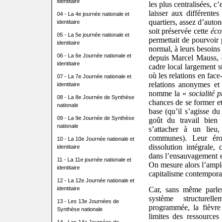
identitaire
les plus centralisées, c’
laisser aux différente
04 - La 4e journée nationale et
quartiers, assez d’auto
identitaire
soit préservée cette
éco
05 - La 5e journée nationale et
permettait de pourvoir
identitaire
normal, à leurs besoins 
06 - La 6e Journée nationale et
depuis Marcel Mauss, 
identitaire
cadre local largement s
où les relations en face
07 - La 7e Journée nationale et
relations anonymes et
identitaire
nomme la «
socialité 
08 - La 8e Journée de Synthèse
chances de se former et
nationale
base (qu’il s’agisse du 
09 - La 9e Journée de Synthèse
goût du travail bien
nationale
s’attacher à un lieu
communes). Leur éros
10 - La 10e Journée nationale et
dissolution intégrale
identitaire
dans l’ensauvagement et
11 - La 11e journée nationale et
On mesure alors l’ample
identitaire
capitalisme contemporai
12 - La 12e Journée nationale et
identitaire
Car, sans même parler 
système structurell
13 - Les 13e Journées de
programmée, la fièvre 
Synthèse nationale
limites des ressources