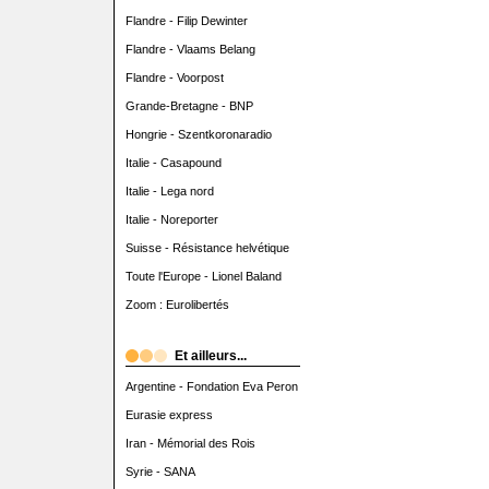
Flandre - Filip Dewinter
Flandre - Vlaams Belang
Flandre - Voorpost
Grande-Bretagne - BNP
Hongrie - Szentkoronaradio
Italie - Casapound
Italie - Lega nord
Italie - Noreporter
Suisse - Résistance helvétique
Toute l'Europe - Lionel Baland
Zoom : Eurolibertés
Et ailleurs...
Argentine - Fondation Eva Peron
Eurasie express
Iran - Mémorial des Rois
Syrie - SANA