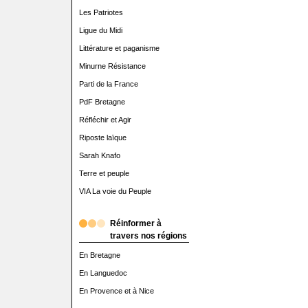
Les Patriotes
Ligue du Midi
Littérature et paganisme
Minurne Résistance
Parti de la France
PdF Bretagne
Réfléchir et Agir
Riposte laïque
Sarah Knafo
Terre et peuple
VIA La voie du Peuple
Réinformer à
travers nos régions
En Bretagne
En Languedoc
En Provence et à Nice