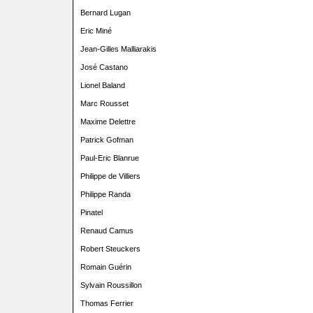
Bernard Lugan
Eric Miné
Jean-Gilles Malliarakis
José Castano
Lionel Baland
Marc Rousset
Maxime Delettre
Patrick Gofman
Paul-Eric Blanrue
Philippe de Villiers
Philippe Randa
Pinatel
Renaud Camus
Robert Steuckers
Romain Guérin
Sylvain Roussillon
Thomas Ferrier