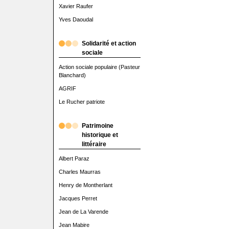
Xavier Raufer
Yves Daoudal
Solidarité et action
sociale
Action sociale populaire (Pasteur
Blanchard)
AGRIF
Le Rucher patriote
Patrimoine
historique et
littéraire
Albert Paraz
Charles Maurras
Henry de Montherlant
Jacques Perret
Jean de La Varende
Jean Mabire