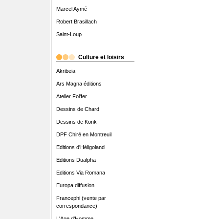
Marcel Aymé
Robert Brasillach
Saint-Loup
Culture et loisirs
Akribeia
Ars Magna éditions
Atelier Fol'fer
Dessins de Chard
Dessins de Konk
DPF Chiré en Montreuil
Editions d'Héligoland
Editions Dualpha
Editions Via Romana
Europa diffusion
Francephi (vente par
correspondance)
L'Age d'Homme