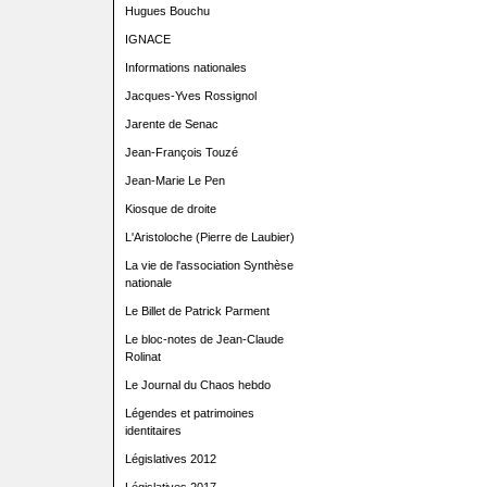
Hugues Bouchu
IGNACE
Informations nationales
Jacques-Yves Rossignol
Jarente de Senac
Jean-François Touzé
Jean-Marie Le Pen
Kiosque de droite
L'Aristoloche (Pierre de Laubier)
La vie de l'association Synthèse
nationale
Le Billet de Patrick Parment
Le bloc-notes de Jean-Claude
Rolinat
Le Journal du Chaos hebdo
Légendes et patrimoines
identitaires
Législatives 2012