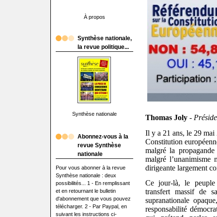
À propos
Synthèse nationale,
la revue politique...
Synthèse nationale
Thomas Joly
- Préside
Il y a 21 ans, le 29 ma
Abonnez-vous à la
Constitution européenn
revue Synthèse
malgré la propagand
nationale
malgré l’unanimisme m
dirigeante largement co
Pour vous abonner à la revue
Synthèse nationale : deux
Ce jour-là, le peuple
possibilités... 1 - En remplissant
transfert massif de s
et en retournant le bulletin
d'abonnement que vous pouvez
supranationale opaque
télécharger. 2 - Par Paypal, en
responsabilité démocrat
suivant les instructions ci-