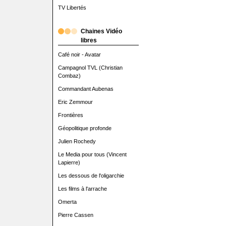
TV Libertés
Chaines Vidéo
libres
Café noir - Avatar
Campagnol TVL (Christian
Combaz)
Commandant Aubenas
Eric Zemmour
Frontières
Géopolitique profonde
Julien Rochedy
Le Media pour tous (Vincent
Lapierre)
Les dessous de l'oligarchie
Les films à l'arrache
Omerta
Pierre Cassen