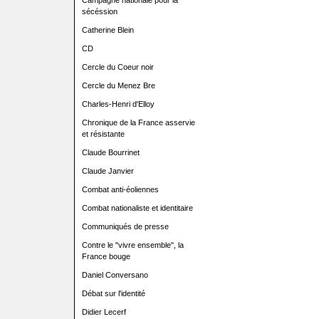
Campagne nationale pour la
sécéssion
Catherine Blein
CD
Cercle du Coeur noir
Cercle du Menez Bre
Charles-Henri d'Elloy
Chronique de la France asservie
et résistante
Claude Bourrinet
Claude Janvier
Combat anti-éoliennes
Combat nationaliste et identitaire
Communiqués de presse
Contre le "vivre ensemble", la
France bouge
Daniel Conversano
Débat sur l'identité
Didier Lecerf