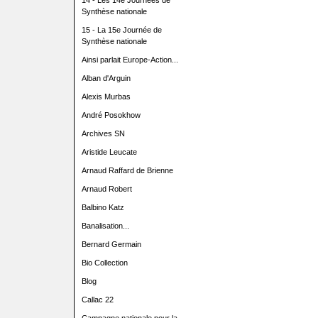
14 - Les 14e Journées de
Synthèse nationale
15 - La 15e Journée de
Synthèse nationale
Ainsi parlait Europe-Action...
Alban d'Arguin
Alexis Murbas
André Posokhow
Archives SN
Aristide Leucate
Arnaud Raffard de Brienne
Arnaud Robert
Balbino Katz
Banalisation...
Bernard Germain
Bio Collection
Blog
Callac 22