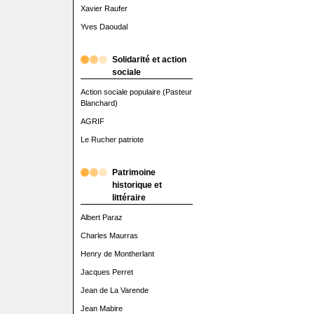
Xavier Raufer
Yves Daoudal
Solidarité et action
sociale
Action sociale populaire (Pasteur
Blanchard)
AGRIF
Le Rucher patriote
Patrimoine
historique et
littéraire
Albert Paraz
Charles Maurras
Henry de Montherlant
Jacques Perret
Jean de La Varende
Jean Mabire