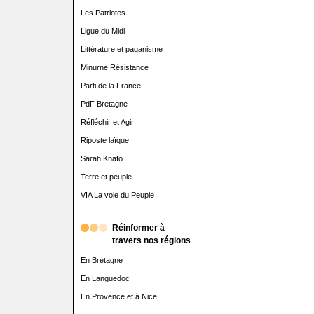
Les Patriotes
Ligue du Midi
Littérature et paganisme
Minurne Résistance
Parti de la France
PdF Bretagne
Réfléchir et Agir
Riposte laïque
Sarah Knafo
Terre et peuple
VIA La voie du Peuple
Réinformer à
travers nos régions
En Bretagne
En Languedoc
En Provence et à Nice