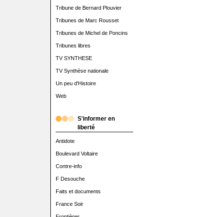
Tribune de Bernard Plouvier
Tribunes de Marc Rousset
Tribunes de Michel de Poncins
Tribunes libres
TV SYNTHESE
TV Synthèse nationale
Un peu d'Histoire
Web
S'informer en
liberté
Antidote
Boulevard Voltaire
Contre-info
F Desouche
Faits et documents
France Soir
Frontières