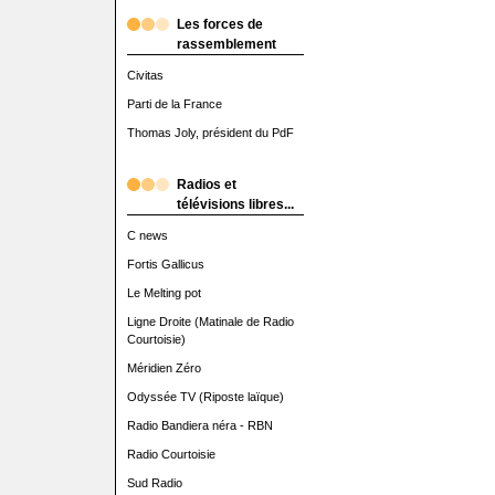
Les forces de
rassemblement
Civitas
Parti de la France
Thomas Joly, président du PdF
Radios et
télévisions libres...
C news
Fortis Gallicus
Le Melting pot
Ligne Droite (Matinale de Radio
Courtoisie)
Méridien Zéro
Odyssée TV (Riposte laïque)
Radio Bandiera néra - RBN
Radio Courtoisie
Sud Radio