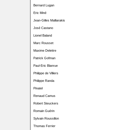
Bernard Lugan
Eric Miné
Jean-Gilles Malliarakis
José Castano
Lionel Baland
Marc Rousset
Maxime Delettre
Patrick Gofman
Paul-Eric Blanrue
Philippe de Villiers
Philippe Randa
Pinatel
Renaud Camus
Robert Steuckers
Romain Guérin
Sylvain Roussillon
Thomas Ferrier