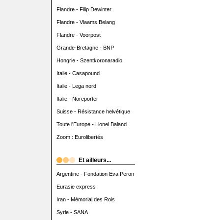
Flandre - Filip Dewinter
Flandre - Vlaams Belang
Flandre - Voorpost
Grande-Bretagne - BNP
Hongrie - Szentkoronaradio
Italie - Casapound
Italie - Lega nord
Italie - Noreporter
Suisse - Résistance helvétique
Toute l'Europe - Lionel Baland
Zoom : Eurolibertés
Et ailleurs...
Argentine - Fondation Eva Peron
Eurasie express
Iran - Mémorial des Rois
Syrie - SANA