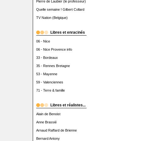
Pierre de Laubier (le professeur)
Quelle semaine ! Gilbert Collard
TV Nation (Belgique)
Libres et enracinés
06 - Nice
06 - Nice Provence info
33 - Bordeaux
35 - Rennes Bretagne
53 - Mayenne
59 - Valenciennes
71 - Terre & famille
Libres et réalistes...
Alain de Benoist
Anne Brassié
Arnaud Raffard de Brienne
Bernard Antony