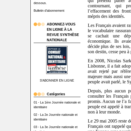
qui prétend parler 
dessous.
contournant, qui pr
l’effacement des front
Bulletin d'abonnement
mépris des identités.
ABONNEZ-VOUS
Les Français avaient ra
EN LIGNE À LA
le vocabulaire rassura
REVUE SYNTHÈSE
se cachait une dépos
NATIONALE
économique. Ils avai
décide plus de ses lois
son destin, cesse peu à 
En 2008, Nicolas Sarko
Lisbonne, il a fait ado
avait rejeté par réfé
majeure mais aussi une
S'ABONNER EN LIGNE
peuple avait parlé, le S
Depuis, plus aucun p
Catégories
consulter les Français
promis. Aucun ne l’a fa
01 - La 1ère Journée nationale et
peuple est appelé à tra
identitaire
non à leur monde.
02 - La 2e Journée nationale et
identitaire
Le 29 mai 2005 reste do
Français ont rappelé qu
03 - La 3e Journée nationale et