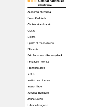
Combat national et
identitaire
Academia christiana
Bruno Gollnisch
Chrétienté solidarité
Civitas
Dextra
Egalité et réconciliation
Eléments
Eric Zemmour - Reconquête !
Fondation Polemia
Front populaire
Ichtus
Institut des Libertés
Institut Iliade
Jacques Bompard
Jeune Nation
L'Action française