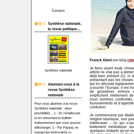
À propos
Synthèse nationale,
la revue politique...
Franck Abed
son blog
cliq
Je tiens avant toute chose
Synthèse nationale
article ne vise pas à alimen
déjà bien présent (2), ni 
présentant pas les choses s
qui en découle logiquement.
Abonnez-vous à la
a touché l’Europe, il est 
revue Synthèse
de grossières erreurs d
nationale
empêchent réellement d
nous sommes confrontés. 
fourvoiements et d’apporter
Pour vous abonner à la revue
confusion.
Synthèse nationale : deux
possibilités... 1 - En remplissant
Je commencerai par établir 
et en retournant le bulletin
religion islamique, non pa
d'abonnement que vous pouvez
intellectuel – ce qui n’
traitement médiatique au
télécharger. 2 - Par Paypal, en
quelques instants qu’un in
suivant les instructions ci-