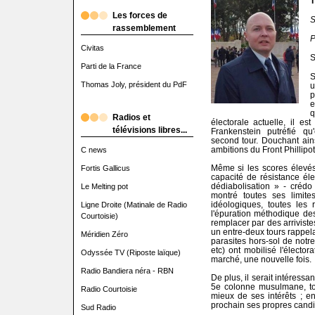
T
Les forces de
S
rassemblement
P
Civitas
S
Parti de la France
S
Thomas Joly, président du PdF
u
p
e
q
Radios et
électorale actuelle, il e
télévisions libres...
Frankenstein putréfié q
second tour. Douchant ains
ambitions du Front Phillipot
C news
Même si les scores élevés
Fortis Gallicus
capacité de résistance él
dédiabolisation » - créd
Le Melting pot
montré toutes ses limite
idéologiques, toutes les 
Ligne Droite (Matinale de Radio
l'épuration méthodique des
Courtoisie)
remplacer par des arrivist
un entre-deux tours rappelan
Méridien Zéro
parasites hors-sol de notre
etc) ont mobilisé l'électo
Odyssée TV (Riposte laïque)
marché, une nouvelle fois.
Radio Bandiera néra - RBN
De plus, il serait intéressa
5e colonne musulmane, to
Radio Courtoisie
mieux de ses intérêts ; e
prochain ses propres candi
Sud Radio