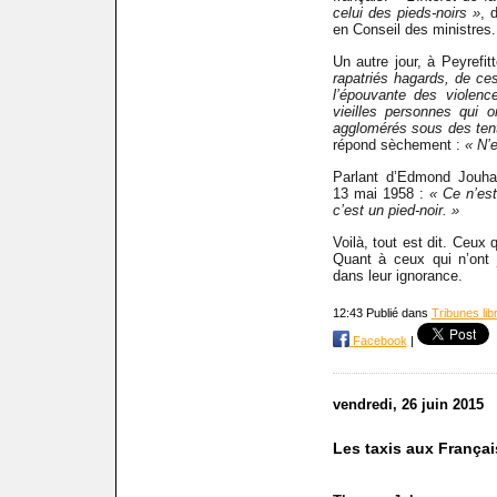
celui des pieds-noirs »
, 
en Conseil des ministres.
Un autre jour, à Peyrefit
rapatriés hagards, de ces
l’épouvante des violenc
vieilles personnes qui 
agglomérés sous des ten
répond sèchement :
« N’
Parlant d’Edmond Jouha
13 mai 1958 :
« Ce n’es
c’est un pied-noir. »
Voilà, tout est dit. Ceux
Quant à ceux qui n’ont j
dans leur ignorance.
12:43 Publié dans
Tribunes lib
Facebook
|
vendredi, 26 juin 2015
Les taxis aux Françai