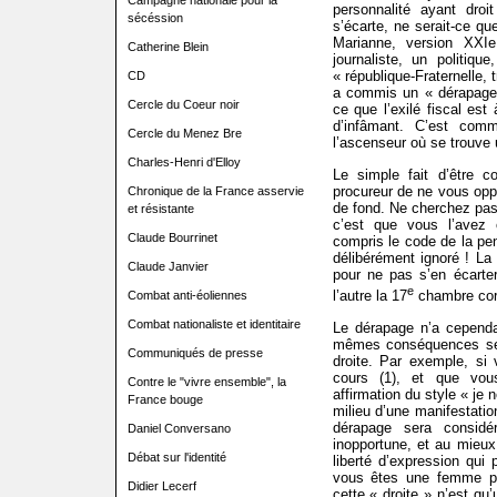
Campagne nationale pour la
personnalité ayant dro
sécéssion
s’écarte, ne serait-ce qu
Marianne, version XXIe
Catherine Blein
journaliste, un politiqu
« république-Fraternelle, t
CD
a commis un « dérapage 
Cercle du Coeur noir
ce que l’exilé fiscal est
d’infâmant. C’est com
Cercle du Menez Bre
l’ascenseur où se trouve 
Charles-Henri d'Elloy
Le simple fait d’être 
procureur de ne vous op
Chronique de la France asservie
de fond. Ne cherchez pas
et résistante
c’est que vous l’avez
Claude Bourrinet
compris le code de la pen
délibérément ignoré ! La
Claude Janvier
pour ne pas s’en écarter
e
l’autre la 17
chambre corr
Combat anti-éoliennes
Combat nationaliste et identitaire
Le dérapage n’a cependa
mêmes conséquences se
Communiqués de presse
droite. Par exemple, si
cours (1), et que vou
Contre le "vivre ensemble", la
affirmation du style « je
France bouge
milieu d’une manifestati
dérapage sera consid
Daniel Conversano
inopportune, et au mieu
Débat sur l'identité
liberté d’expression qui 
vous êtes une femme pol
Didier Lecerf
cette « droite » n’est qu’