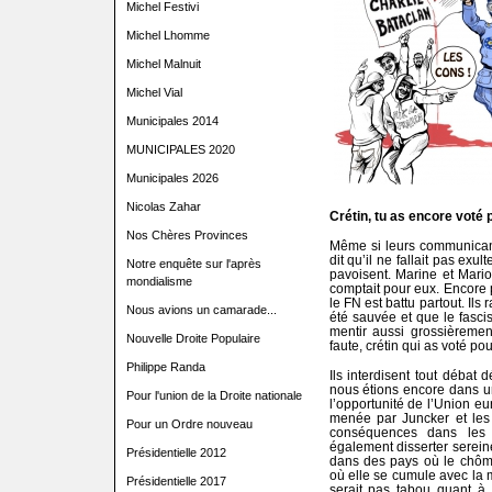
Michel Festivi
Michel Lhomme
Michel Malnuit
Michel Vial
Municipales 2014
MUNICIPALES 2020
Municipales 2026
Nicolas Zahar
Crétin, tu as encore voté 
Nos Chères Provinces
Même si leurs communicants
dit qu’il ne fallait pas exul
Notre enquête sur l'après
pavoisent. Marine et Marion
mondialisme
comptait pour eux. Encore pi
le FN est battu partout. Il
Nous avions un camarade...
été sauvée et que le fascis
mentir aussi grossièremen
Nouvelle Droite Populaire
faute, crétin qui as voté pou
Philippe Randa
Ils interdisent tout débat 
nous étions encore dans un
Pour l'union de la Droite nationale
l’opportunité de l’Union eu
menée par Juncker et les 
Pour un Ordre nouveau
conséquences dans les 
également disserter serein
Présidentielle 2012
dans des pays où le chô
où elle se cumule avec la
Présidentielle 2017
serait pas tabou quant à l