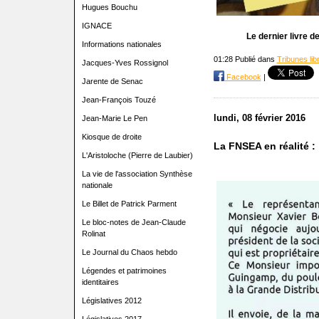
Hugues Bouchu
IGNACE
Le dernier livre d
Informations nationales
01:28 Publié dans
Tribunes lib
Jacques-Yves Rossignol
Facebook
|
Jarente de Senac
Jean-François Touzé
lundi, 08 février 2016
Jean-Marie Le Pen
Kiosque de droite
La FNSEA en réalité :
L'Aristoloche (Pierre de Laubier)
La vie de l'association Synthèse
nationale
Le Billet de Patrick Parment
Le bloc-notes de Jean-Claude
Rolinat
Le Journal du Chaos hebdo
Légendes et patrimoines
identitaires
Législatives 2012