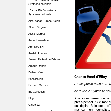
14 - Les 14e Journées de
Synthèse nationale
15 - La 15e Journée de
Synthèse nationale
Ainsi parlait Europe-Action...
Alban d'Arguin
Alexis Murbas
André Posokhow
Archives SN
Aristide Leucate
Arnaud Raffard de Brienne
Arnaud Robert
Balbino Katz
Charles-Henri d'Elloy
Banalisation...
Article publié dans le n°4
Bernard Germain
de la revue Synthèse nat
Bio Collection
Avez-vous remarqué le 
Blog
prêt-à-penser ? Ce mot 
Callac 22
qui déplait à la doxa off
malheur, un journalist