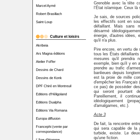
Grenoble avec la tête c
Marcel Aymé
l’État islamique. Ceux là
Robert Brasillach
Je sais, de sources polic
les effectifs sont en s
Saint-Loup
défaillant. Mais sans m
désarmé idéologiquement
énergie, d'autres idées, 
Culture et loisirs
qu'il n'a plus.
Akribeia
Pire encore, en vertu de 
Ars Magna éditions
tous les États défaillants
mesures qu'il prendra n
Atelier Fol'fer
exemple, bien qu'il y en a
prendre au trafic d'arm
Dessins de Chard
banlieues depuis longtemp
est la proie de mille cor
Dessins de Konk
d'empêcher les
Français
DPF Chiré en Montreuil
ce pas) de posséder des
qui seront pourtant 
Editions d'Héligoland
Pareillement, il conti
idéologiquement (prop
Editions Dualpha
d'amalgames, etc.).
Editions Via Romana
Acte 3
Europa diffusion
De fait, la rencontre entr
Francephi (vente par
qui sera capable de la p
correspondance)
turbide, existe. Le de
qu'une fiction.
L'Age d'Homme