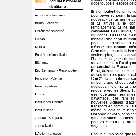
Combat national et
gobé tout cela, espèce de b
identitaire
Ils s’en foutent de toi, ils t
Academia christiana
pour payer et nourrir la ca
nouveaux venus qui ne cotis
Bruno Gollnisch
si tu arrives à le cons
remplacement, tu ne fais 
Chrétienté solidarité
conçoivent. Les Gaulois, p
du Monde. La France, c’est 
Civitas
mondialisme et au multicul
peau, ils n’en veulent plu
Dextra
métissé. Ton histoire, m
Germains, de catholicisme
Egalité et réconciliation
veulent plus, ils te conv
l’islam, ce dogme criminel e
Eléments
arrivent même à t’explique
ont construit la France et 
Eric Zemmour - Reconquête !
Et, toi, devenu un consomm
de ces derniers jours, c’es
Fondation Polemia
Cop 21, la planète était sa
un bon tirage, et que peut
Front populaire
quelques mois. Et tu pri
rejouer avec les Bleus. Tu
Ichtus
être quelques semaines
davantage, des famille
Institut des Libertés
nouvelles victimes d’at
transports en commun. Tu t’
Institut Iliade
même si cela te touchait
Hollande et Valls, sans c
Jacques Bompard
qui assassinent les tiens. 
pour voter pour eux, ou p
Jeune Nation
dégoûtes !
L'Action française
Ecoute au moins ce que rac