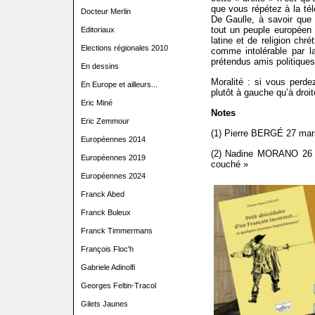
que vous répétez à la tél
Docteur Merlin
De Gaulle, à savoir que
tout un peuple européen 
Editoriaux
latine et de religion chr
Elections régionales 2010
comme intolérable par l
prétendus amis politiques
En dessins
Moralité : si vous perde
En Europe et ailleurs...
plutôt à gauche qu’à droit
Eric Miné
Notes
Eric Zemmour
(1)
Pierre BERGÉ 27 mars
Européennes 2014
(2) Nadine MORANO 26 s
Européennes 2019
couché »
Européennes 2024
Franck Abed
Franck Buleux
Franck Timmermans
François Floc'h
Gabriele Adinolfi
Georges Feltin-Tracol
Gilets Jaunes