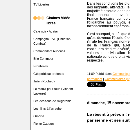
Dans les conditions les pl
TV Libertés
des migrants, attentats), 
majorité électorale dans ne
final, annonce un avenir 
Chaines Vidéo
France française qui doiv
l'oligarchie au pouvoir,
libres
inconsciemment espérons-le
Café noir - Avatar
C'est pourquoi, plutôt que 
qu'est devenue l'écurie él
Campagnol TVL (Christian
j'invite les Français non-re
Combaz)
de la France qui, au-de
continuera de dire la véri
Commandant Aubenas
valeurs de civilisation 
nationale et notre droit à 
Eric Zemmour
respectée.
Frontières
Géopolitique profonde
11:09 Publié dans
Communiqué
permanent
|
Commentaires (0
Julien Rochedy
|
Le Media pour tous (Vincent
Lapierre)
Les dessous de l'oligarchie
dimanche, 15 novembre
Les films à l'arrache
Le récent à prévoir : r
Omerta
parisienne et ses sui
Pierre Cassen