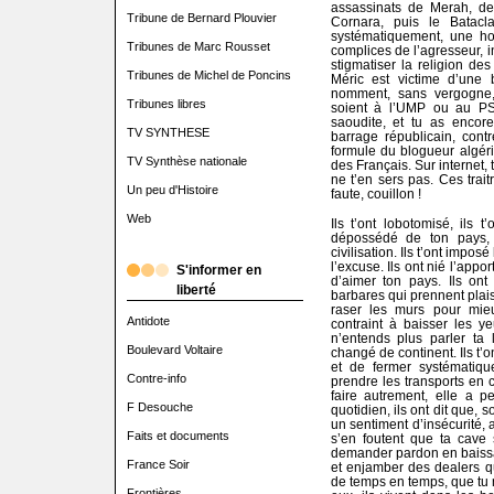
assassinats de Merah, de
Tribune de Bernard Plouvier
Cornara, puis le Batacl
systématiquement, une ho
Tribunes de Marc Rousset
complices de l’agresseur, i
stigmatiser la religion d
Tribunes de Michel de Poncins
Méric est victime d’une 
nomment, sans vergogne, l
Tribunes libres
soient à l’UMP ou au PS,
saoudite, et tu as enco
TV SYNTHESE
barrage républicain, cont
formule du blogueur algér
TV Synthèse nationale
des Français. Sur internet, 
ne t’en sers pas. Ces trait
Un peu d'Histoire
faute, couillon !
Web
Ils t’ont lobotomisé, ils t
dépossédé de ton pays, 
civilisation. Ils t’ont impos
l’excuse. Ils ont nié l’appor
S'informer en
d’aimer ton pays. Ils ont 
liberté
barbares qui prennent plaisir
raser les murs pour mieu
Antidote
contraint à baisser les y
n’entends plus parler ta 
Boulevard Voltaire
changé de continent. Ils t’o
et de fermer systématiq
Contre-info
prendre les transports en 
faire autrement, elle a pe
F Desouche
quotidien, ils ont dit que, s
un sentiment d’insécurité, al
Faits et documents
s’en foutent que ta cave 
demander pardon en baissa
France Soir
et enjamber des dealers qu
de temps en temps, que tu 
Frontières