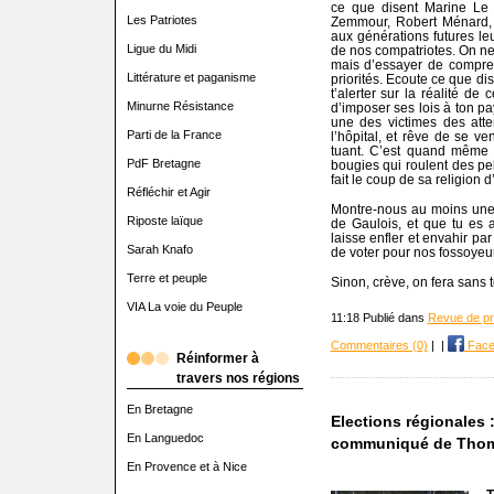
ce que disent Marine Le 
Les Patriotes
Zemmour, Robert Ménard, e
aux générations futures le
Ligue du Midi
de nos compatriotes. On ne
mais d’essayer de compren
Littérature et paganisme
priorités. Ecoute ce que dis
t’alerter sur la réalité d
Minurne Résistance
d’imposer ses lois à ton pay
une des victimes des atten
Parti de la France
l’hôpital, et rêve de se ve
tuant. C’est quand même 
PdF Bretagne
bougies qui roulent des pe
fait le coup de sa religion
Réfléchir et Agir
Montre-nous au moins une f
Riposte laïque
de Gaulois, et que tu es 
laisse enfler et envahir pa
Sarah Knafo
de voter pour nos fossoyeu
Terre et peuple
Sinon, crève, on fera sans t
VIA La voie du Peuple
11:18 Publié dans
Revue de p
Commentaires (0)
|
|
Face
Réinformer à
travers nos régions
En Bretagne
Elections régionales 
En Languedoc
communiqué de Thom
En Provence et à Nice