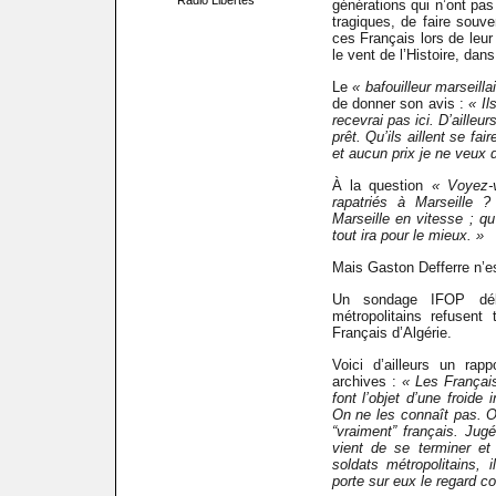
Radio Libertés
générations qui n’ont p
tragiques, de faire souve
ces Français lors de leur
le vent de l’Histoire, dans
Le
« bafouilleur marseilla
de donner son avis :
« Il
recevrai pas ici. D’ailleu
prêt. Qu’ils aillent se fa
et aucun prix je ne veux d
À la question
« Voyez-
rapatriés à Marseille ?
Marseille en vitesse ; qu
tout ira pour le mieux. »
Mais Gaston Defferre n’es
Un sondage IFOP déb
métropolitains refusent
Français d’Algérie.
Voici d’ailleurs un rap
archives :
« Les Français
font l’objet d’une froide
On ne les connaît pas. On
“vraiment” français. Jug
vient de se terminer et
soldats métropolitains, 
porte sur eux le regard 