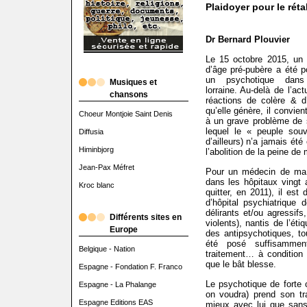
Plaidoyer pour le rét
Dr Bernard Plouvier
Le 15 octobre 2015, un 
d’âge pré-pubère a été p
un psychotique dan
Musiques et
lorraine. Au-delà de l’act
chansons
réactions de colère & d’
qu’elle génère, il convient
Choeur Montjoie Saint Denis
à un grave problème de 
lequel le « peuple souv
Diffusia
d’ailleurs) n’a jamais été
Himinbjorg
l’abolition de la peine de 
Jean-Pax Méfret
Pour un médecin de ma g
dans les hôpitaux vingt
Kroc blanc
quitter, en 2011), il est
d’hôpital psychiatrique
délirants et/ou agressif
Différents sites en
violents), nantis de l’étiq
Europe
des antipsychotiques, t
été posé suffisammen
Belgique - Nation
traitement… à condition q
que le bât blesse.
Espagne - Fondation F. Franco
Le psychotique de forte
Espagne - La Phalange
on voudra) prend son tra
Espagne Editions EAS
mieux avec lui que sans,