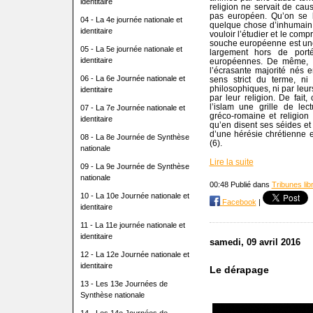
identitaire
religion ne servait de cau
pas européen. Qu’on se le
04 - La 4e journée nationale et
quelque chose d’inhumain 
identitaire
vouloir l’étudier et le com
souche européenne est une 
05 - La 5e journée nationale et
largement hors de porté
identitaire
européennes. De même, si 
l’écrasante majorité nés 
06 - La 6e Journée nationale et
sens strict du terme, ni 
philosophiques, ni par leur
identitaire
par leur religion. De fait
l’islam une grille de lec
07 - La 7e Journée nationale et
gréco-romaine et religion
identitaire
qu’en disent ses séides et 
d’une hérésie chrétienne e
08 - La 8e Journée de Synthèse
(6).
nationale
Lire la suite
09 - La 9e Journée de Synthèse
nationale
00:48 Publié dans
Tribunes lib
10 - La 10e Journée nationale et
Facebook
|
identitaire
11 - La 11e journée nationale et
identitaire
samedi, 09 avril 2016
12 - La 12e Journée nationale et
identitaire
Le dérapage
13 - Les 13e Journées de
Synthèse nationale