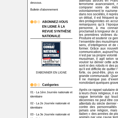
attentats atroces en Fran
dessous.
terrorisme avanceraient, 
comparer voire de mél
Bulletin d'abonnement
volontairement le nazism
dans nos sociétés, il représ
un débat, il est fréquent q
des protagonistes en accusa
ABONNEZ-VOUS
remarquons qu’à l’époque
EN LIGNE À LA
personne, à ma connais
REVUE SYNTHÈSE
proclamait à longueur de j
les premières victimes d
NATIONALE
Produire et soutenir ce gen
l’ensemble des musulmans 
sens, d’intelligence et de
former. Grâce aux nouvell
communication, aujourd’hui,
n’est par sa propre volonté
musulman, il agit selon s
vouloir lui dénier cette a
sont ni des robots ni des 
qu’il est difficile de quitte
forte, ou peut-être, plus 
S'ABONNER EN LIGNE
grande communauté. Quand 
Il ne manque pas d’exemp
nonobstant quelques graves 
Catégories
Après ce rappel salutaire d
01 - La 1ère Journée nationale et
à leurs choix religieux, il
identitaire
vague terroriste qui tou
décennies ne peut être co
02 - La 2e Journée nationale et
attentats du siècle dernier
contre des personnalités
identitaire
jamais une religion, mais
italien » des années de plo
03 - La 3e Journée nationale et
animés par une cause territ