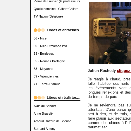
Pierre de Laubier (le professeur)
Quelle semaine ! Gilbert Collard
TV Nation (Belgique)
Libres et enracinés
06 - Nice
06 - Nice Provence info
33 - Bordeaux
35 - Rennes Bretagne
53 - Mayenne
Julien Rochedy
cliquez 
59 - Valenciennes
Je réagis à chaud, pres
falloir habituer ses nerfs
71 - Terre & famille
les événements vont d
longues réflexions et de
de temps de paix.
Libres et réalistes...
Je ne reviendrai pas su
Alain de Benoist
attentats. D'une parce qu
Anne Brassié
sert à rien, et de trois,
faire plaisir aux sectateur
Arnaud Raffard de Brienne
comme des chiens à l'idé
traumatiser.
Bernard Antony