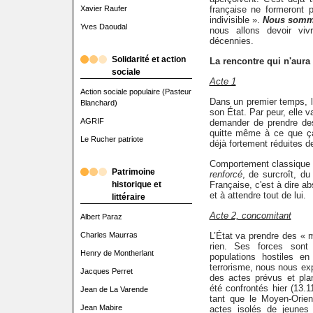
Xavier Raufer
française ne formeront
indivisible ».
Nous somme
Yves Daoudal
nous allons devoir viv
décennies.
Solidarité et action
La rencontre qui n'aura 
sociale
Acte 1
Action sociale populaire (Pasteur
Dans un premier temps, la
Blanchard)
son État. Par peur, elle va
AGRIF
demander de prendre des
quitte même à ce que ça 
Le Rucher patriote
déjà fortement réduites d
Comportement classique d
Patrimoine
renforcé
, de surcroît, du
historique et
Française, c'est à dire ab
et à attendre tout de lui.
littéraire
Acte 2, concomitant
Albert Paraz
Charles Maurras
L’État va prendre des « m
rien. Ses forces sont
Henry de Montherlant
populations hostiles e
terrorisme, nous nous ex
Jacques Perret
des actes prévus et pla
été confrontés hier (13.1
Jean de La Varende
tant que le Moyen-Orien
Jean Mabire
actes isolés de jeune