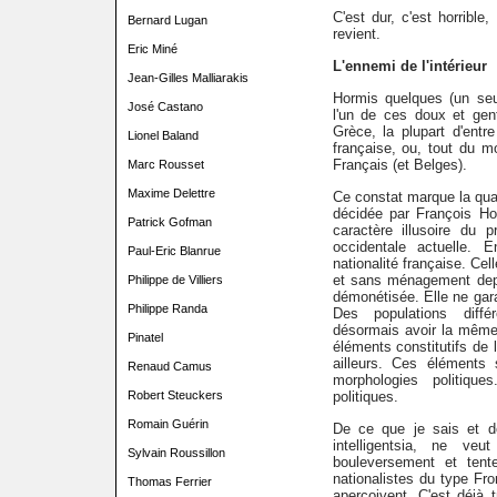
C'est dur, c'est horrible,
Bernard Lugan
revient.
Eric Miné
L'ennemi de l'intérieur
Jean-Gilles Malliarakis
Hormis quelques (un seul 
José Castano
l'un de ces doux et gent
Grèce, la plupart d'entr
Lionel Baland
française, ou, tout du m
Français (et Belges).
Marc Rousset
Maxime Delettre
Ce constat marque la quasi
décidée par François Hol
Patrick Gofman
caractère illusoire du p
occidentale actuelle. E
Paul-Eric Blanrue
nationalité française. Cel
et sans ménagement depu
Philippe de Villiers
démonétisée. Elle ne gara
Philippe Randa
Des populations diffé
désormais avoir la même 
Pinatel
éléments constitutifs de 
ailleurs. Ces éléments 
Renaud Camus
morphologies politiqu
Robert Steuckers
politiques.
Romain Guérin
De ce que je sais et d
intelligentsia, ne ve
Sylvain Roussillon
bouleversement et tent
nationalistes du type Fron
Thomas Ferrier
aperçoivent. C'est déjà t