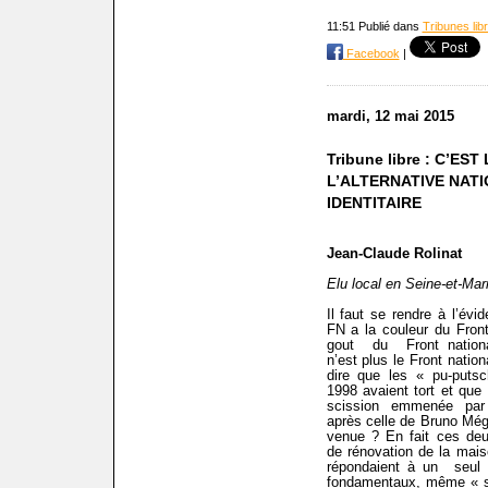
11:51 Publié dans
Tribunes lib
Facebook
|
mardi, 12 mai 2015
Tribune libre : C’ES
L’ALTERNATIVE NATI
IDENTITAIRE
Jean-Claude Rolinat
Elu local en Seine-et-Mar
Il faut se rendre à l’évi
FN a la couleur du Front
gout
du
Front natio
n’est plus le Front nation
dire que les « pu-puts
1998 avaient tort
et que
scission emmenée par
après celle de Bruno Még
venue ? En fait ces deu
de rénovation de la mais
répondaient à un
seul
fondamentaux, même « sé