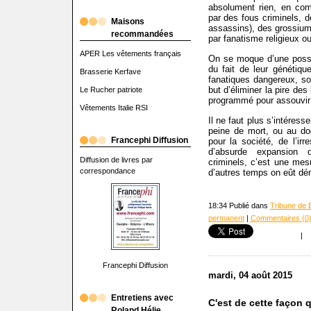
absolument rien, en com
par des fous criminels, d
Maisons
assassins), des grossiums
recommandées
par fanatisme religieux ou
APER Les vêtements français
On se moque d’une possibl
du fait de leur génétiqu
Brasserie Kerfave
fanatiques dangereux, so
but d’éliminer la pire de
Le Rucher patriote
programmé pour assouvir 
Vêtements Italie RSI
Il ne faut plus s’intéresse
peine de mort, ou au do
Francephi Diffusion
pour la société, de l’ir
d’absurde expansion d
Diffusion de livres par
criminels, c’est une mesu
correspondance
d’autres temps on eût dé
18:34 Publié dans
Tribune de 
permanent
|
Commentaires (0
|
Francephi Diffusion
mardi, 04 août 2015
Entretiens avec
C'est de cette façon qu
Roland Hélie