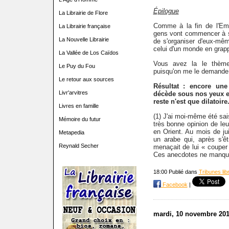
Épilogue
La Librairie de Flore
Comme à la fin de l'Emp
La Librairie française
gens vont commencer à se
La Nouvelle Librairie
de s'organiser d'eux-m
celui d'un monde en grap
La Vallée de Los Caïdos
Vous avez la le thème 
Le Puy du Fou
puisqu'on me le demande
Le retour aux sources
Résultat : encore un
Livr'arvitres
décède sous nos yeux et
reste n'est que dilatoire
Livres en famille
(1) J'ai
moi-même été saisi
Mémoire du futur
très bonne opinion de le
en Orient. Au mois de juill
Metapedia
un arabe qui, après s'êt
Reynald Secher
menaçait de lui « couper 
Ces anecdotes ne manq
18:00 Publié dans
Tribunes lib
Facebook
|
mardi, 10 novembre 20