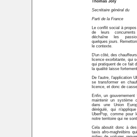
Thomas Joly
Secrétaire général du
Parti de la France
Le conflit social à propos
de leurs concurrents
déchaîne les passi
quelques jours. Remetto
le contexte.
D'un côté, des chauffeurs
licence exorbitante, qui 
qui pratiquent de ce fait d
la qualité laisse fortement
De l'autre, l'application
se transformer en chauf
licence, et donc de casser
Enfin, un gouvernement 
maintenir un système de
dans une Union Euro
dérégulé, qui n'appliqu
UberPop, comme pour les
notre territoire qui ne so
Cela aboutit donc à des
taxis afro-maghrébins qui
milieu de voitures renve