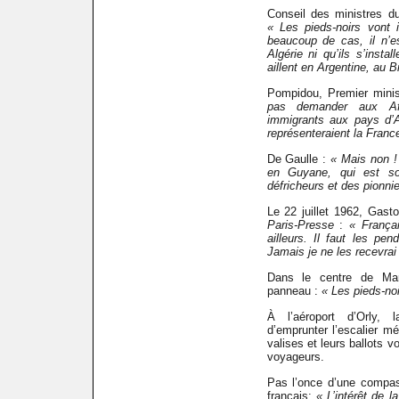
Conseil des ministres du
« Les pieds-noirs vont 
beaucoup de cas, il n’es
Algérie ni qu’ils s’insta
aillent en Argentine, au B
Pompidou, Premier minis
pas demander aux Aff
immigrants aux pays d’A
représenteraient la France
De Gaulle :
« Mais non !
en Guyane, qui est s
défricheurs et des pionnie
Le 22 juillet 1962, Gast
Paris-Presse
:
« Françai
ailleurs. Il faut les pen
Jamais je ne les recevrai
Dans le centre de Mars
panneau :
« Les pieds-noi
À l’aéroport d’Orly, l
d’emprunter l’escalier m
valises et leurs ballots 
voyageurs.
Pas l’once d’une compas
français:
« L’intérêt de 