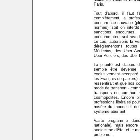
Paris.
Tout d'abord, il faut 
complètement la profe
concurrence sauvage (pl
normes), soit on interdi
sanctions encourues
consommateur soit ravi 
ce cas, autorisons la ve
déréglementons toutes 
Médecins, des Uber Avoc
Uber Policiers, des Uber M
La priorité est d'abord d
semble être devenue 
exclusivement accaparé 
les Français de papiers).
ressentirait et que nos c
mode de transport - comme
transports en commun s'
cosmopolites. Encore pl
professions libérales pour
misère du monde et des 
système aberrant.
Vaste programme donc 
nationale), mais encore u
socialisme d'État et le 
problème...