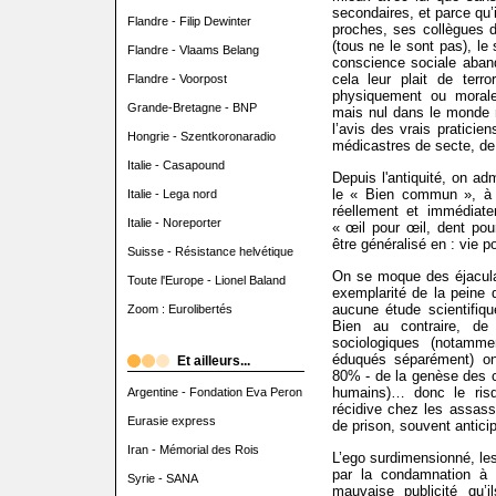
secondaires, et parce qu’i
Flandre - Filip Dewinter
proches, ses collègues de
(tous ne le sont pas), le
Flandre - Vlaams Belang
conscience sociale aband
cela leur plait de terro
Flandre - Voorpost
physiquement ou moral
Grande-Bretagne - BNP
mais nul dans le monde 
l’avis des vrais praticie
Hongrie - Szentkoronaradio
médicastres de secte, de 
Italie - Casapound
Depuis l'antiquité, on ad
le « Bien commun », à l
Italie - Lega nord
réellement et immédiat
Italie - Noreporter
« œil pour œil, dent pou
être généralisé en : vie po
Suisse - Résistance helvétique
On se moque des éjacula
Toute l'Europe - Lionel Baland
exemplarité de la peine 
aucune étude scientifiqu
Zoom : Eurolibertés
Bien au contraire, de
sociologiques (notamm
éduqués séparément) on
Et ailleurs...
80% - de la genèse des 
humains)… donc le ris
Argentine - Fondation Eva Peron
récidive chez les assassi
Eurasie express
de prison, souvent antici
Iran - Mémorial des Rois
L’ego surdimensionné, les
par la condamnation à m
Syrie - SANA
mauvaise publicité qu’i