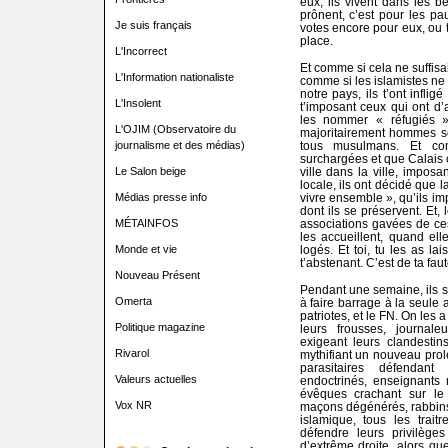
eux, ils vivent dans les be
prônent, c’est pour les p
Je suis français
votes encore pour eux, ou tu
place.
L'Incorrect
Et comme si cela ne suffisa
L'Information nationaliste
comme si les islamistes ne
notre pays, ils t’ont infli
L'Insolent
t’imposant ceux qui ont d
les nommer « réfugiés »,
L'OJIM (Observatoire du
majoritairement hommes se
journalisme et des médias)
tous musulmans. Et com
surchargées et que Calais c
Le Salon beige
ville dans la ville, imposa
locale, ils ont décidé que l
Médias presse info
vivre ensemble », qu’ils im
dont ils se préservent. Et,
MÉTAINFOS
associations gavées de ce
les accueillent, quand el
Monde et vie
logés. Et toi, tu les as l
t’abstenant. C’est de ta faut
Nouveau Présent
Pendant une semaine, ils s
Omerta
à faire barrage à la seule 
patriotes, et le FN. On les 
Politique magazine
leurs frousses, journale
exigeant leurs clandestin
Rivarol
mythifiant un nouveau prol
parasitaires défendant
Valeurs actuelles
endoctrinés, enseignants 
évêques crachant sur le c
Vox NR
maçons dégénérés, rabbins c
islamique, tous les trai
défendre leurs privilèges
d’extrême droite, alors que