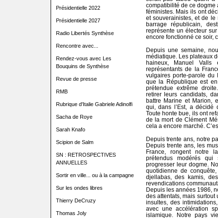
compatibilité de ce dogme a
Présidentielle 2022
féministes. Mais ils ont dé
et souverainistes, et de le
Présidentielle 2027
barrage républicain, des
représente un électeur sur t
Radio Libertés Synthèse
encore fonctionné ce soir, c’
Rencontre avec...
Depuis une semaine, nou
médiatique. Les plateaux de
Rendez-vous avec Les
haineux, Manuel Valls e
Bouquins de Synthèse
représentants de la Fran
vulgaires porte-parole du P
Revue de presse
que la République est en 
prétendue extrême droit
RMB
retirer leurs candidats, d
battre Marine et Marion, 
Rubrique d'Italie Gabriele Adinolfi
qui, dans l’Est, a décidé 
Toute honte bue, ils ont re
Sacha de Roye
de la mort de Clément Méric
cela a encore marché. C’es
Sarah Knafo
Depuis trente ans, notre pa
Scipion de Salm
Depuis trente ans, les mus
France, rongent notre l
SN : RETROSPECTIVES
prétendus modérés qui s
ANNUELLES
progresser leur dogme. No
quotidienne de conquête, 
Sortir en ville... ou à la campagne
djellabas, des kamis, d
revendications communautar
Sur les ondes libres
Depuis les années 1986, no
des attentats, mais surtout
Thierry DeCruzy
insultes, des intimidations
avec une accélération spe
Thomas Joly
islamique. Notre pays vie