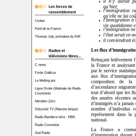
il n’y aurait p
qu’hier,
Les forces de
l’immigration r
rassemblement
qu’elle ne lui coû
l’immigration n’
Civitas
vie quotidienne e
Parti de la France
l’immigration ne 
l’état serait en 
Thomas Joly, président du PdF
il conviendrait éc
Les flux d’immigratio
Radios et
télévisions libres...
Retraçant brièvement l’
la France et analysant
C news
par le service statistiqu
Fortis Gallicus
aux flux d’immigration
Le Melting pot
composition de la 
d’ascendance migratoir
Ligne Droite (Matinale de Radio
tout d’abord que les fl
Courtoisie)
des années récentes u
Méridien Zéro
d’immigrés n’a jamais é
nombre d’individus o
Odyssée TV (Riposte laïque)
représentent dans la p
Radio Bandiera néra - RBN
national.
Radio Courtoisie
La France a connu 
Sud Radio
d’immigration durant 