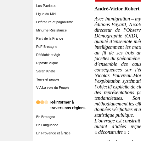
Les Patriotes
André-Victor Robert
Ligue du Midi
Avec Immigration – myt
Littérature et paganisme
éditions Fayard, Nicol
directeur de l’Obser
Minurne Résistance
Démographie (OID), 
Parti de la France
qualité d’ensemble mér
intelligemment les mat
PdF Bretagne
au fil de ses trois a
Réfléchir et Agir
facettes du phénomène 
Riposte laïque
d’ensemble des cau
conséquences sur l‘é
Sarah Knafo
Nicolas Pouvreau-Mo
Terre et peuple
l’exploitation systémat
l’objectif explicite de 
VIA La voie du Peuple
des représentations par
tendancieuses. S
Réinformer à
méthodiquement les effe
travers nos régions
données vérifiables et a
statistique publique.
En Bretagne
L’ouvrage est construit
En Languedoc
autant d’idées reçu
« déconstruire » :
En Provence et à Nice