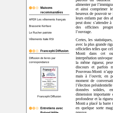
alimenter par l’immigra
Maisons
et ainsi comprimer le
recommandées
heureux de pouvoir se f
leurs enfants par des 
APER Les vêtements français
peut donc s’attendre à 
Brasserie Kerfave
des officines progre
l’ouvrage.
Le Rucher patriote
Certes, les statistiques
Vêtements Italie RSI
avec la plus grande rigu
officielles telles que c
Francephi Diffusion
Monti dans cet ouv
interprétation univoque 
Diffusion de livres par
la même rigueur, peuv
correspondance
discours et parfois 
Pouvreau-Monti n’appe
mais à l’ouvrir, en p
moment de conversati
l’élection présidentiel
données solides, e
dimension importante 
Francephi Diffusion
profondeur et la rigue
Monti a placé la barre t
en quelque sorte magi
Entretiens avec
preuve.
Roland Hélie