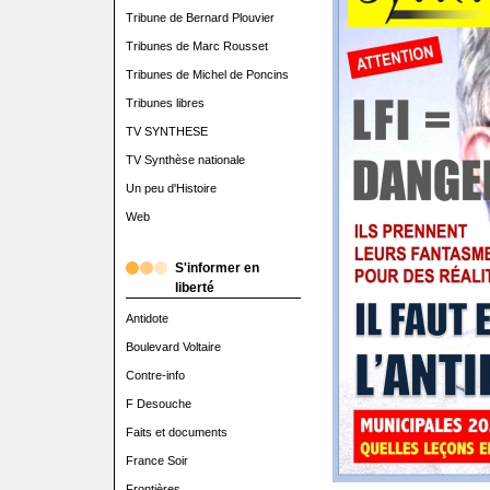
Tribune de Bernard Plouvier
Tribunes de Marc Rousset
Tribunes de Michel de Poncins
Tribunes libres
TV SYNTHESE
TV Synthèse nationale
Un peu d'Histoire
Web
S'informer en
liberté
Antidote
Boulevard Voltaire
Contre-info
F Desouche
Faits et documents
France Soir
Frontières