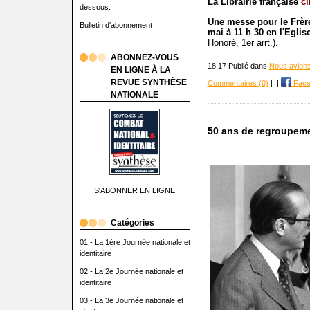
La Librairie française
cl
dessous.
Une messe pour le Frère
Bulletin d'abonnement
mai à 11 h 30 en l'Egli
Honoré, 1er arrt.).
ABONNEZ-VOUS
18:17 Publié dans
Nous avions
EN LIGNE À LA
REVUE SYNTHÈSE
Commentaires (0)
|
|
Face
NATIONALE
50 ans de regroupemen
S'ABONNER EN LIGNE
Catégories
01 - La 1ère Journée nationale et
identitaire
02 - La 2e Journée nationale et
identitaire
03 - La 3e Journée nationale et