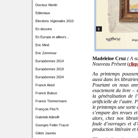
Docteur Merlin
Editoriaux
Elections régionales 2010
En dessins
En Europe et ailleurs...
Eric Miné
Eric Zemmour
Madeleine Cruz
( A s
Européennes 2014
Nouveau Présent
(
cliqu
Européennes 2019
Au printemps poussent
Européennes 2024
aussi dans les librairi
Pourtant on nous anno
Franck Abed
exactement du livre – s
Franck Buleux
la généralisation de l
artificielle de l’autre
Franck Timmermans
le printemps une sorte 
François Floc'h
s’empare des revues et 
Gabriele Adinolfi
alors, chez nos librai
foule d’ouvrages et d
Georges Feltin-Tracol
production littéraire et i
Gilets Jaunes