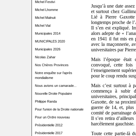
Michel Festivi
Jusqu’à une date assez
Michel Lhomme
et surtout chez Gallima
Lié à Pierre Gaxotte
Michel Malnuit
longtemps proche de l’A
Michel Vial
Il s’en est expliqué. I
alors adepte de « l’an
Municipales 2014
en 1941 il fut mis en p
MUNICIPALES 2020
avec la maçonnerie, ava
universitaires par Pierr
Municipales 2026
Nicolas Zahar
Mais l’époque était 
convoqué, cette fois
Nos Chères Provinces
l’enseignement supérieu
Notre enquête sur l'après
pour le coup rendu susp
mondialisme
Mais c’est surtout à 
Nous avions un camarade...
commença à subir de
Nouvelle Droite Populaire
universitaires, princip
Gaxotte, de sa proximi
Philippe Randa
guerre de 14, et, plus
Pour l'union de la Droite nationale
comité de parrainage d
Pour un Ordre nouveau
Il s’en retira d’ailleur
harcèlement gauchiste.
Présidentielle 2012
Toute cette partie-là d
Présidentielle 2017