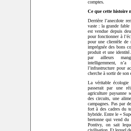
comptes.
Ce que cette histoire 
Derrière l’anecdote re
vaste : la grande fable
est vendue depuis deu
pour fonctionner à l’éc
pour une clientèle de 
imprégnée des bons co
produit et une identité
par ailleurs man
intelligemment, n’
l’infrastructure pour 
cherche à sortir de son 
La véritable écologi
passerait par une réi
agriculture paysanne s
des circuits, une alim
campagnes. Pas par de
fort à des cadres du t
hybride. Entre le « Sup
bretonne qui vend du 
Pontivy, on sait leq
civilisation. Et lequel