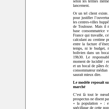
selon les termes mêmes
lancement.
Or un tel client existe
pour justifier l’ouvert
les centres-villes hupp
de Toulouse. Mais il n
base consommatrice v
France qui travaille, ce
calculant au centime pr
entre la facture d’éner
temps, ni le budget, 
bolivien dans un boca
19h30. Le responsabl
moment de lucidité : e
et un bocal de pâtes éc
consommateur médian m
saurait mieux dire.
Le modèle reposait sur
marché
C’est là tout le nœud
prospectus ne disent pa
« la population » : el
spécifique de cette pop