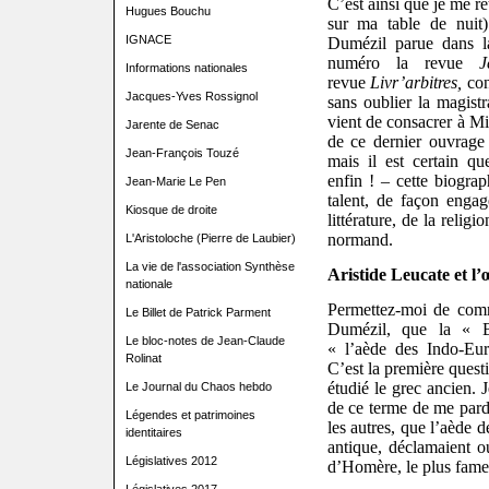
C’est ainsi que je me re
Hugues Bouchu
sur ma table de nuit
IGNACE
Dumézil parue dans l
numéro la revue
J
Informations nationales
revue
Livr’arbitres,
co
Jacques-Yves Rossignol
sans oublier la magist
vient de consacrer à Mi
Jarente de Senac
de ce dernier ouvrage 
Jean-François Touzé
mais il est certain qu
enfin ! – cette biogra
Jean-Marie Le Pen
talent, de façon engag
Kiosque de droite
littérature, de la religi
normand.
L'Aristoloche (Pierre de Laubier)
La vie de l'association Synthèse
Aristide Leucate et l
nationale
Permettez-moi de com
Le Billet de Patrick Parment
Dumézil, que la « B
Le bloc-notes de Jean-Claude
« l’aède des Indo-Eu
Rolinat
C’est la première quest
étudié le grec ancien. 
Le Journal du Chaos hebdo
de ce terme de me pardo
Légendes et patrimoines
les autres, que l’aède d
identitaires
antique, déclamaient o
Législatives 2012
d’Homère, le plus fame