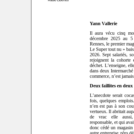
Radio Libertés
Yann Vallerie
Il aura vécu cinq mo
décembre 2025 au 5 
Rennes, le premier mag
Le Super tout nu » bais
2026. Sept salariés, 
rejoignent la cohorte
déchet. L’enseigne, ell
dans deux Intermarché 
commerce, n’est jamais t
Deux faillites en deu
L’anecdote serait coca
fois, quelques emploi
n’en est pas à son coup
vertueux. Il abritait a
de vrac elle aussi
responsable, et qui ava
donc cédé un magasin 
autre entreprise zéro d