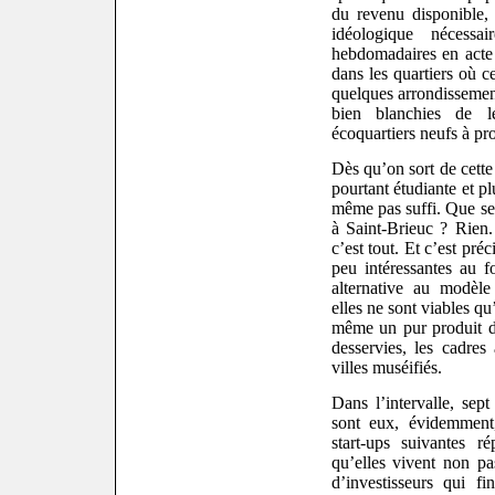
du revenu disponible, 
idéologique nécessa
hebdomadaires en acte 
dans les quartiers où c
quelques arrondissemen
bien blanchies de le
écoquartiers neufs à pr
Dès qu’on sort de cette
pourtant étudiante et p
même pas suffi. Que se 
à Saint-Brieuc ? Rien.
c’est tout. Et c’est pré
peu intéressantes au f
alternative au modèl
elles ne sont viables q
même un pur produit d
desservies, les cadres 
villes muséifiés.
Dans l’intervalle, sep
sont eux, évidemment
start-ups suivantes r
qu’elles vivent non p
d’investisseurs qui f