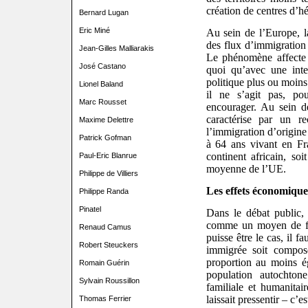
création de centres d’
Bernard Lugan
Eric Miné
Au sein de l’Europe, l
des flux d’immigration
Jean-Gilles Malliarakis
Le phénomène affecte 
José Castano
quoi qu’avec une inte
politique plus ou moins
Lionel Baland
il ne s’agit pas, po
Marc Rousset
encourager. Au sein d
caractérise par un re
Maxime Delettre
l’immigration d’origine
Patrick Gofman
à 64 ans vivant en Fr
continent africain, soi
Paul-Eric Blanrue
moyenne de l’UE.
Philippe de Villiers
Les effets économique
Philippe Randa
Pinatel
Dans le débat public,
comme un moyen de fin
Renaud Camus
puisse être le cas, il f
Robert Steuckers
immigrée soit composé
proportion au moins ég
Romain Guérin
population autochton
Sylvain Roussillon
familiale et humanitai
laissait pressentir – c’es
Thomas Ferrier