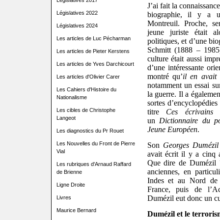
Législatives 2017
J’ai fait la connaissanc
Législatives 2022
biographie, il y a 
Montreuil. Proche, sem
Législatives 2024
jeune juriste était a
Les articles de Luc Pécharman
politiques, et d’une bio
Schmitt (1888 – 1985)
Les articles de Pieter Kerstens
culture était aussi imp
Les articles de Yves Darchicourt
d’une intéressante orie
montré qu’
il en avait
Les articles d'Olivier Carer
notamment un essai sur 
Les Cahiers d'Histoire du
la guerre. Il a égalemen
Nationalisme
sortes d’encyclopédies
Les cibles de Christophe
titre
Ces écrivains 
Langeot
un
Dictionnaire du p
Jeune Européen
.
Les diagnostics du Pr Rouet
Les Nouvelles du Front de Pierre
Son
Georges Dumézil
Vial
avait écrit il y a cinq
Que dire de Dumézil ?
Les rubriques d'Arnaud Raffard
anciennes, en particul
de Brienne
Indes et au Nord de
Ligne Droite
France, puis de l’A
Dumézil eut donc un cu
Livres
Maurice Bernard
Dumézil et le terrorism