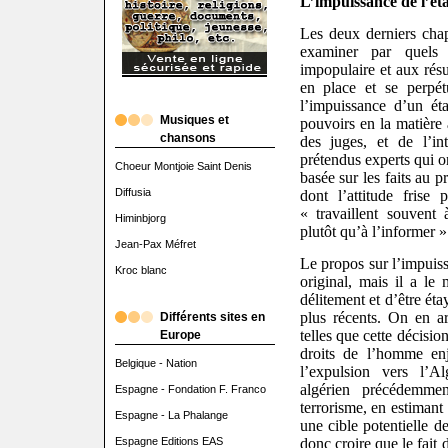
L’impuissance de l’éta
Les deux derniers chap
examiner par quels 
impopulaire et aux résu
en place et se perpét
l’impuissance d’un ét
Musiques et
pouvoirs en la matière à
chansons
des juges, et de l’in
prétendus experts qui on
Choeur Montjoie Saint Denis
basée sur les faits au 
Diffusia
dont l’attitude frise p
« travaillent souvent
Himinbjorg
plutôt qu’à l’informer »
Jean-Pax Méfret
Le propos sur l’impuiss
Kroc blanc
original, mais il a le 
délitement et d’être ét
plus récents. On en ar
Différents sites en
telles que cette décisi
Europe
droits de l’homme en
Belgique - Nation
l’expulsion vers l’A
algérien précédemm
Espagne - Fondation F. Franco
terrorisme, en estimant 
Espagne - La Phalange
une cible potentielle d
donc croire que le fait
Espagne Editions EAS