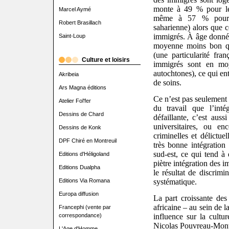
monte à 49 % pour les
Marcel Aymé
même à 57 % pour c
Robert Brasillach
saharienne) alors que 
immigrés. À âge donné, 
Saint-Loup
moyenne moins bon que
(une particularité fran
Culture et loisirs
immigrés sont en mo
autochtones), ce qui e
Akribeia
de soins.
Ars Magna éditions
Ce n’est pas seulement 
Atelier Fol'fer
du travail que l’inté
Dessins de Chard
défaillante, c’est auss
universitaires, ou en
Dessins de Konk
criminelles et délictue
DPF Chiré en Montreuil
très bonne intégration
sud-est, ce qui tend à 
Editions d'Héligoland
piètre intégration des 
Editions Dualpha
le résultat de discrimi
systématique.
Editions Via Romana
Europa diffusion
La part croissante des
africaine – au sein de 
Francephi (vente par
influence sur la cultur
correspondance)
Nicolas Pouvreau-Monti 
L'Age d'Homme