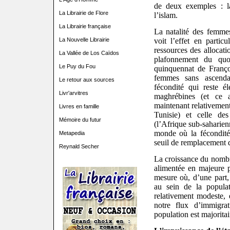
de deux exemples : la
La Librairie de Flore
l’islam.
La Librairie française
La natalité des femmes
voit l’effet en partic
La Nouvelle Librairie
ressources des allocati
La Vallée de Los Caïdos
plafonnement du quot
Le Puy du Fou
quinquennat de Franço
femmes sans ascenda
Le retour aux sources
fécondité qui reste é
Livr'arvitres
maghrébines (et ce 
maintenant relativement
Livres en famille
Tunisie) et celle de
Mémoire du futur
(l’Afrique sub-saharien
monde où la fécondité 
Metapedia
seuil de remplacement d
Reynald Secher
La croissance du nomb
alimentée en majeure pa
mesure où, d’une part,
au sein de la popula
relativement modeste, 
notre flux d’immigra
population est majorit