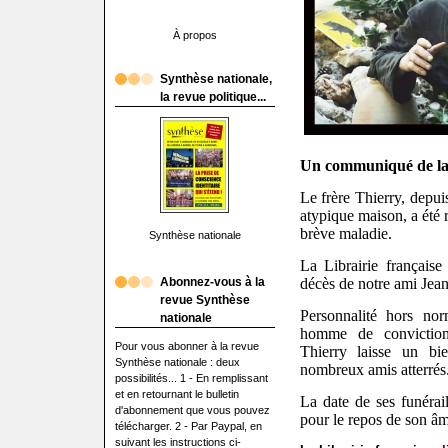
À propos
Synthèse nationale,
la revue politique...
Un communiqué de la L
Le frère Thierry, depui
atypique maison, a été 
brève maladie.
Synthèse nationale
La Librairie française
Abonnez-vous à la
décès de notre ami Jean
revue Synthèse
Personnalité hors norm
nationale
homme de convictions 
Pour vous abonner à la revue
Thierry laisse un bi
Synthèse nationale : deux
nombreux amis atterrés
possibilités... 1 - En remplissant
et en retournant le bulletin
La date de ses funérai
d'abonnement que vous pouvez
pour le repos de son â
télécharger. 2 - Par Paypal, en
suivant les instructions ci-