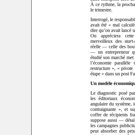
À ce rythme, la prochai
le trimestre.
Interrogé, le responsab
avait été « mal calcul
dire qu’on avait lancé un
On appréciera cett
merveilleux des
start
réelle — celle des boul
— un entrepreneur q
étudié son marché met s
l’économie parallèle
restructure », « pivot
étape » dans un post F
Un modèle économique 
Le diagnostic posé pa
les éditoriaux écono
angulaire du système, i
contraignante », et s
coffre de récipients fra
suppose aussi — détail
les campagnes publicita
peut absorber des prix