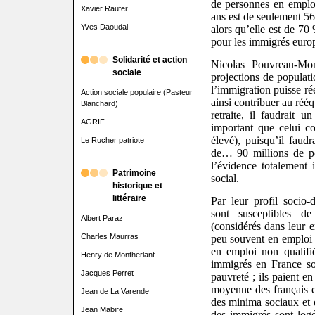
de personnes en emplo
Xavier Raufer
ans est de seulement 5
Yves Daoudal
alors qu’elle est de 7
pour les immigrés euro
Solidarité et action
Nicolas Pouvreau-Mon
sociale
projections de populat
l’immigration puisse ré
Action sociale populaire (Pasteur
ainsi contribuer au réé
Blanchard)
retraite, il faudrait 
AGRIF
important que celui co
élevé), puisqu’il faud
Le Rucher patriote
de… 90 millions de pe
l’évidence totalement i
Patrimoine
social.
historique et
littéraire
Par leur profil socio
sont susceptibles d
Albert Paraz
(considérés dans leur e
Charles Maurras
peu souvent en emploi e
en emploi non qualifi
Henry de Montherlant
immigrés en France so
Jacques Perret
pauvreté ; ils paient 
moyenne des français e
Jean de La Varende
des minima sociaux et 
Jean Mabire
des immigrés sont log