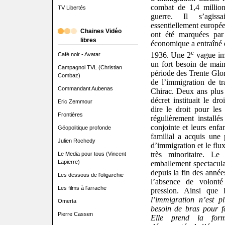
combat de 1,4 million
TV Libertés
guerre. Il s’agiss
essentiellement europé
Chaines Vidéo
ont été marquées par 
libres
économique a entraîné d
e
1936. Une 2
vague imp
Café noir - Avatar
un fort besoin de main
Campagnol TVL (Christian
période des Trente Glor
Combaz)
de l’immigration de t
Commandant Aubenas
Chirac. Deux ans plus 
décret instituait le dr
Eric Zemmour
dire le droit pour les 
Frontières
régulièrement installé
conjointe et leurs enfa
Géopolitique profonde
familial a acquis une
Julien Rochedy
d’immigration et le flu
très minoritaire. L
Le Media pour tous (Vincent
Lapierre)
emballement spectacula
depuis la fin des année
Les dessous de l'oligarchie
l’absence de volonté
Les films à l'arrache
pression. Ainsi que
l’immigration n’est 
Omerta
besoin de bras pour fa
Pierre Cassen
Elle prend la for