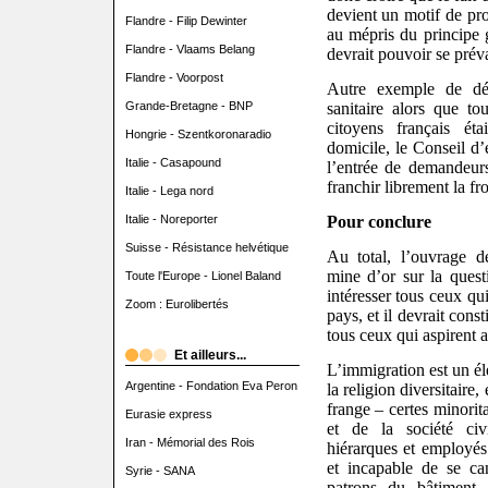
devient un motif de prot
Flandre - Filip Dewinter
au mépris du principe 
Flandre - Vlaams Belang
devrait pouvoir se préva
Flandre - Voorpost
Autre exemple de déc
sanitaire alors que tou
Grande-Bretagne - BNP
citoyens français ét
Hongrie - Szentkoronaradio
domicile, le Conseil d’é
Italie - Casapound
l’entrée de demandeurs
franchir librement la fro
Italie - Lega nord
Pour conclure
Italie - Noreporter
Suisse - Résistance helvétique
Au total, l’ouvrage 
mine d’or sur la questi
Toute l'Europe - Lionel Baland
intéresser tous ceux qu
Zoom : Eurolibertés
pays, et il devrait cons
tous ceux qui aspirent a
Et ailleurs...
L’immigration est un él
Argentine - Fondation Eva Peron
la religion diversitaire,
frange – certes minorit
Eurasie express
et de la société civi
Iran - Mémorial des Rois
hiérarques et employé
et incapable de se can
Syrie - SANA
patrons du bâtiment 