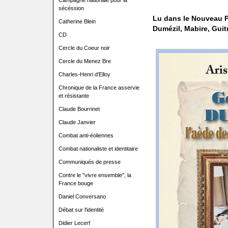
Campagne nationale pour la
sécéssion
Lu dans le Nouveau Pr
Catherine Blein
Dumézil, Mabire, Guit
CD
Cercle du Coeur noir
Cercle du Menez Bre
Charles-Henri d'Elloy
Chronique de la France asservie
et résistante
Claude Bourrinet
Claude Janvier
Combat anti-éoliennes
Combat nationaliste et identitaire
Communiqués de presse
Contre le "vivre ensemble", la
France bouge
Daniel Conversano
Débat sur l'identité
Didier Lecerf