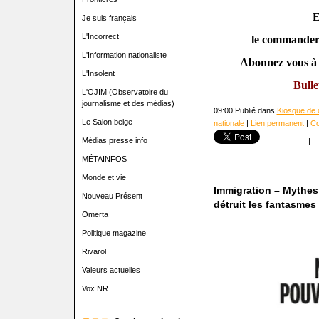
E
Je suis français
L'Incorrect
le commander
L'Information nationaliste
Abonnez vous à 
L'Insolent
Bull
L'OJIM (Observatoire du
journalisme et des médias)
09:00 Publié dans
Kiosque de d
Le Salon beige
nationale
|
Lien permanent
|
Co
Médias presse info
|
MÉTAINFOS
Monde et vie
Immigration – Mythes 
Nouveau Présent
détruit les fantasmes
Omerta
Politique magazine
Rivarol
Valeurs actuelles
Vox NR