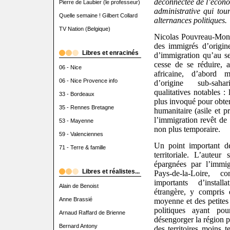
déconnectée de l’écon
Pierre de Laubier (le professeur)
administrative qui tou
Quelle semaine ! Gilbert Collard
alternances politiques.
TV Nation (Belgique)
Nicolas Pouvreau-Monti
des immigrés d’origin
Libres et enracinés
d’immigration qu’au s
cesse de se réduire, a
06 - Nice
africaine, d’abord 
06 - Nice Provence info
d’origine sub-saha
qualitatives notables :
33 - Bordeaux
plus invoqué pour obteni
35 - Rennes Bretagne
humanitaire (asile et pr
l’immigration revêt de 
53 - Mayenne
non plus temporaire.
59 - Valenciennes
Un point important d
71 - Terre & famille
territoriale. L’auteur
épargnées par l’immi
Libres et réalistes...
Pays-de-la-Loire, c
importants d’instal
Alain de Benoist
étrangère, y compris 
Anne Brassié
moyenne et des petites v
politiques ayant po
Arnaud Raffard de Brienne
désengorger la région p
Bernard Antony
des territoires moins 