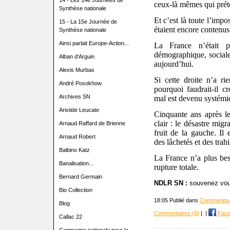
14 - Les 14e Journées de
ceux-là mêmes qui préte
Synthèse nationale
Et c’est là toute l’impos
15 - La 15e Journée de
étaient encore contenus
Synthèse nationale
Ainsi parlait Europe-Action...
La France n’était p
démographique, sociale
Alban d'Arguin
aujourd’hui.
Alexis Murbas
Si cette droite n’a ri
André Posokhow
pourquoi faudrait-il cr
Archives SN
mal est devenu systémi
Aristide Leucate
Cinquante ans après le
clair : le désastre migr
Arnaud Raffard de Brienne
fruit de la gauche. Il
Arnaud Robert
des lâchetés et des tra
Balbino Katz
La France n’a plus bes
Banalisation...
rupture totale.
Bernard Germain
NDLR SN :
souvenez vous,
Bio Collection
18:05 Publié dans
Communiqué
Blog
Commentaires (0)
|
|
Face
Callac 22