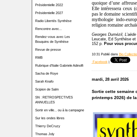
quoique d’une affreuse 
Présidentielle 2022
Elle intéressera ceux (
Présidentielle 2027
pas le domaine scientif
mythologie indo-europ
Radio Libertés Synthèse
religion romaine archaï
Rencontre avec...
Georges Dumézil,
L’aède
Rendez-vous avec Les
Leucate, Ed Synthèse et D
Bouquins de Synthèse
152 p.
Pour vous procur
Revue de presse
10:31 Publié dans
Bio Collecti
RMB
Facebook
|
Rubrique d'Italie Gabriele Adinolfi
Sacha de Roye
mardi, 28 avril 2026
Sarah Knafo
Scipion de Salm
Sortie cette semaine
printemps 2026) de la
SN : RETROSPECTIVES
ANNUELLES
Sortir en ville... ou à la campagne
Sur les ondes libres
Thierry DeCruzy
Thomas Joly