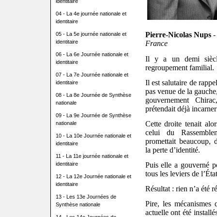
identitaire
04 - La 4e journée nationale et
identitaire
Pierre-Nicolas Nups
-
05 - La 5e journée nationale et
identitaire
France
06 - La 6e Journée nationale et
Il y a un demi siècl
identitaire
regroupement familial.
07 - La 7e Journée nationale et
Il est salutaire de rappe
identitaire
pas venue de la gauche,
08 - La 8e Journée de Synthèse
gouvernement Chirac
nationale
prétendait déjà incarner 
09 - La 9e Journée de Synthèse
Cette droite tenait alo
nationale
celui du Rassemblem
10 - La 10e Journée nationale et
promettait beaucoup, dé
identitaire
la perte d’identité.
11 - La 11e journée nationale et
Puis elle a gouverné p
identitaire
tous les leviers de l’Éta
12 - La 12e Journée nationale et
identitaire
Résultat : rien n’a été r
13 - Les 13e Journées de
Pire, les mécanismes q
Synthèse nationale
actuelle ont été install