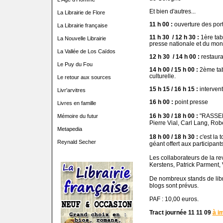
Et bien d'autres...
La Librairie de Flore
11 h 00 :
ouverture des port
La Librairie française
11 h 30
/ 12 h 30 :
1ère tab
La Nouvelle Librairie
presse nationale et du mond
La Vallée de Los Caïdos
12 h 30
/ 14 h 00 :
restaura
Le Puy du Fou
14 h 00 / 15 h 00 :
2ème tab
culturelle.
Le retour aux sources
15 h 15 / 16 h 15 :
intervent
Livr'arvitres
16 h 00 :
point presse
Livres en famille
16 h 30 / 18 h 00 :
"RASSEM
Mémoire du futur
Pierre Vial, Carl Lang, Rob
Metapedia
18 h 00 / 18 h 30 :
c'est la 
Reynald Secher
géant offert aux participants
Les collaborateurs de la rev
Kerstens, Patrick Parment, V
De nombreux stands de libr
blogs sont prévus.
PAF : 10,00 euros.
Tract journée 11 11 09
à i