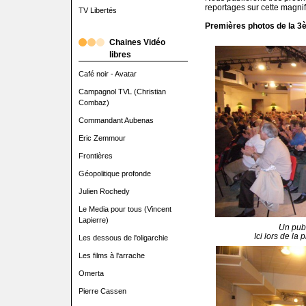
reportages sur cette magnif
TV Libertés
Premières photos de la 3è
Chaines Vidéo
libres
Café noir - Avatar
Campagnol TVL (Christian
Combaz)
Commandant Aubenas
Eric Zemmour
Frontières
Géopolitique profonde
Julien Rochedy
Le Media pour tous (Vincent
Lapierre)
Un pub
Ici lors de la
Les dessous de l'oligarchie
Les films à l'arrache
Omerta
Pierre Cassen