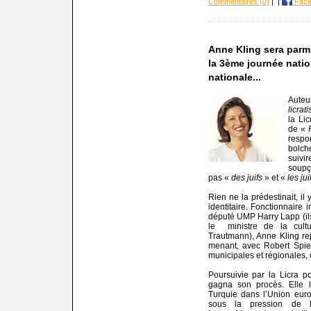
Commentaires (0)
|
|
Face
Anne Kling sera parm
la 3ème journée natio
nationale...
Aute
licrat
la Li
de «
respo
bolc
suiv
soupç
pas «
des juifs
» et «
les jui
Rien ne la prédestinait, il
identitaire. Fonctionnaire 
député UMP Harry Lapp (ils f
le
ministre de la cultu
Trautmann), Anne Kling rejo
menant, avec Robert Spiele
municipales et régionales,
Poursuivie par la Licra 
gagna son procès. Elle l
Turquie dans l’Union europ
sous la pression de l