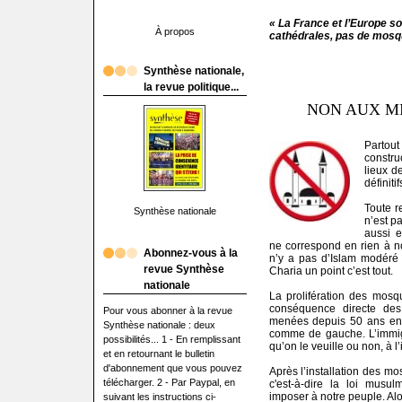
« La France et l’Europe so
À propos
cathédrales, pas de mosqu
Synthèse nationale,
la revue politique...
NON AUX MI
Partout
constr
lieux d
définiti
Toute r
Synthèse nationale
n’est p
aussi e
ne correspond en rien à no
Abonnez-vous à la
n’y a pas d’Islam modéré o
revue Synthèse
Charia un point c’est tout.
nationale
La prolifération des mosq
conséquence directe des 
Pour vous abonner à la revue
menées depuis 50 ans en F
Synthèse nationale : deux
comme de gauche. L’immigr
possibilités... 1 - En remplissant
qu’on le veuille ou non, à l
et en retournant le bulletin
d'abonnement que vous pouvez
Après l’installation des mo
télécharger. 2 - Par Paypal, en
c'est-à-dire la loi musu
imposer à notre peuple. Alor
suivant les instructions ci-