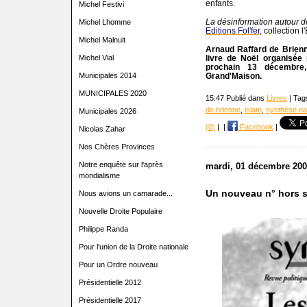
enfants.
Michel Festivi
La désinformation autour de
Michel Lhomme
Editions Fol'fer
, collection 
Michel Malnuit
Arnaud Raffard de Brienn
livre de Noël organisée
Michel Vial
prochain 13 décembre
Grand'Maison.
Municipales 2014
MUNICIPALES 2020
15:47 Publié dans
Livres
| Tag
de brienne
,
islam
,
synthèse na
Municipales 2026
(0)
|
|
Facebook
|
Nicolas Zahar
Nos Chères Provinces
Notre enquête sur l'après
mardi, 01 décembre 200
mondialisme
Un nouveau n° hors sé
Nous avions un camarade...
Nouvelle Droite Populaire
Philippe Randa
Pour l'union de la Droite nationale
Pour un Ordre nouveau
Présidentielle 2012
Présidentielle 2017