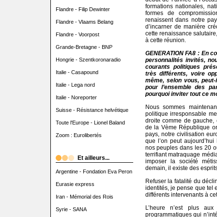
formations nationales, nati
Flandre - Filip Dewinter
formes de compromissio
renaissent dans notre pay
Flandre - Vlaams Belang
d’incarner de manière créd
cette renaissance salutair
Flandre - Voorpost
à cette réunion.
Grande-Bretagne - BNP
GENERATION FA8 : En con
Hongrie - Szentkoronaradio
personnalités invités, n
courants politiques prés
Italie - Casapound
très différents, voire 
même, selon vous, peut-
Italie - Lega nord
pour l’ensemble des par
pourquoi inviter tout ce 
Italie - Noreporter
Nous sommes maintenan
Suisse - Résistance helvétique
politique irresponsable m
droite comme de gauche, 
Toute l'Europe - Lionel Baland
de la Vème République ont
pays, notre civilisation eu
Zoom : Eurolibertés
que l’on peut aujourd’hui 
nos peuples dans les 20 ou
terrifiant matraquage média
Et ailleurs...
imposer la société méti
demain, il existe des esprit
Argentine - Fondation Eva Peron
Refuser la fatalité du déc
Eurasie express
identités, je pense que tel
différents intervenants à c
Iran - Mémorial des Rois
L’heure n’est plus aux t
Syrie - SANA
programmatiques qui n’int