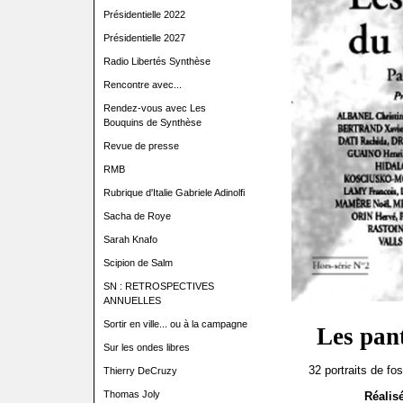
Présidentielle 2022
Présidentielle 2027
Radio Libertés Synthèse
Rencontre avec...
Rendez-vous avec Les
Bouquins de Synthèse
Revue de presse
RMB
Rubrique d'Italie Gabriele Adinolfi
Sacha de Roye
Sarah Knafo
Scipion de Salm
SN : RETROSPECTIVES
ANNUELLES
Sortir en ville... ou à la campagne
Les pan
Sur les ondes libres
32 portraits de fo
Thierry DeCruzy
Thomas Joly
Réalis