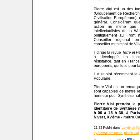
Pierre Vial est un des f
(Groupement de Recherche
Civilisation Européenne), d
général. Considérant que
action ne mène que 
intellectualistes de la Wa
politiquement au Front na
Conseiller régional e
conseiller municipal de Vil
Il dirige la revue
Terre et P
a développé un impo
résistance, tant en Franc
européens, qui lutte pour l
Il a rejoint récemment la 
Populaire.
Pierre Vial est un remarqu
sont capables de mettre l
honneur pour Synthèse natio
Pierre Vial prendra la 
identitaire de Synthèse 
h 00 à 18 h 30, à Paris
Nivert, XVème - métro Ca
21:33 Publié dans
La vie de l'
synthèse nationale
,
pierre vial