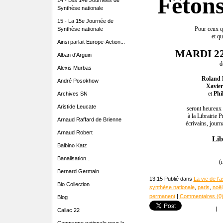
Fêtons
14 - Les 14e Journées de
Synthèse nationale
15 - La 15e Journée de
Pour ceux q
Synthèse nationale
et qu
Ainsi parlait Europe-Action...
MARDI 2
Alban d'Arguin
d
Alexis Murbas
Roland 
André Posokhow
Xavier
et
Phi
Archives SN
Aristide Leucate
seront heureux 
à la Librairie 
Arnaud Raffard de Brienne
écrivains, journ
Arnaud Robert
Lib
Balbino Katz
Banalisation...
(
Bernard Germain
13:15 Publié dans
La vie de l'
Bio Collection
synthèse nationale
,
paris
,
noël
permanent
|
Commentaires (0
Blog
|
Callac 22