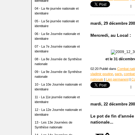
identitaire
|
04 - La 4e journée nationale et
identitaire
05 - La 5e journée nationale et
mardi, 29 décembre 200
identitaire
06 - La 6e Journée nationale et
Mercredi, au Local :
identitaire
07 - La 7e Journée nationale et
identitaire
et le 31 décembre 
08 - La 8e Journée de Synthèse
nationale
02:20 Publié dans
Combat natio
09 - La 9e Journée de Synthèse
vladimir poutine
,
paris
,
combat 
nationale
nationale
|
Lien permanent
|
Co
10 - La 10e Journée nationale et
|
identitaire
11 - La 11e journée nationale et
identitaire
mardi, 22 décembre 200
12 - La 12e Journée nationale et
identitaire
Le pot de fin d'anné
nationale...
13 - Les 13e Journées de
Synthèse nationale