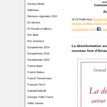
auto
Docteur Merlin
Commande
Editoriaux
Bul
Elections régionales 2010
18:19 Publié dans
Nouvelle Dro
En dessins
minarets
,
politique
,
france
,
syn
En Europe et ailleurs...
Commentaires (0)
|
|
Face
Eric Miné
Eric Zemmour
La désinformation aut
Européennes 2014
nouveau livre d'Arnau
Européennes 2019
Européennes 2024
Franck Abed
Franck Buleux
Franck Timmermans
François Floc'h
Gabriele Adinolfi
Georges Feltin-Tracol
Gilets Jaunes