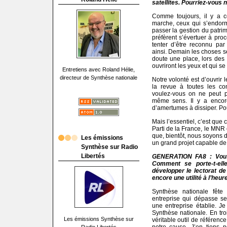
satellites. Pourriez-vous 
Comme toujours, il y a c
marche, ceux qui s’endorm
passer la gestion du patrim
préfèrent s’évertuer à pro
tenter d’être reconnu pa
ainsi. Demain les choses ser
doute une place, lors des 
ouvriront les yeux et qui se
Entretiens avec Roland Hélie,
directeur de Synthèse nationale
Notre volonté est d’ouvrir 
la revue à toutes les c
voulez-vous on ne peut p
même sens. Il y a encor
d’amertumes à dissiper. Pour
Mais l’essentiel, c’est que
Parti de la France, le MNR 
que, bientôt, nous soyons 
Les émissions
un grand projet capable de
Synthèse sur Radio
Libertés
GENERATION FA8 : Vous 
Comment se porte-t-el
développer le lectorat de
encore une utilité à l’heure
Synthèse nationale fête
entreprise qui dépasse se
une entreprise établie. J
Synthèse nationale. En tr
Les émissions Synthèse sur
véritable outil de référenc