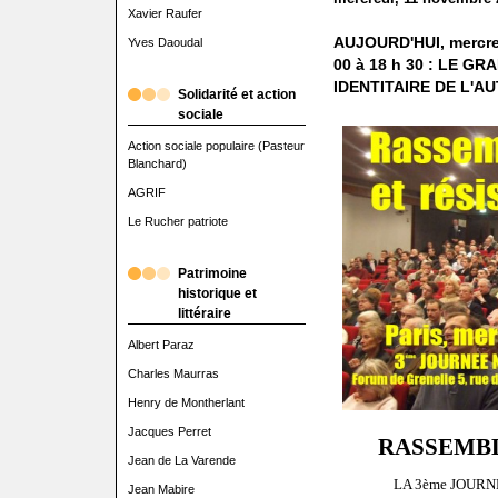
Xavier Raufer
AUJOURD'HUI, mercred
Yves Daoudal
00 à 18 h 30 : LE 
IDENTITAIRE DE L'AU
Solidarité et action
sociale
Action sociale populaire (Pasteur
Blanchard)
AGRIF
Le Rucher patriote
Patrimoine
historique et
littéraire
Albert Paraz
Charles Maurras
Henry de Montherlant
Jacques Perret
RASSEMBL
Jean de La Varende
LA 3ème JOUR
Jean Mabire