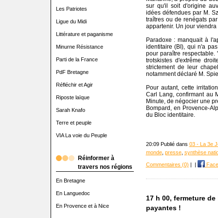
sur qu'il soit d'origine au
Les Patriotes
idées défendues par M. Sz
traîtres ou de renégats pa
Ligue du Midi
appartenir. Un jour viendra o
Littérature et paganisme
Paradoxe : manquait à l'app
identitaire (BI), qui n'a pa
Minurne Résistance
pour paraître respectable.
Parti de la France
trotskistes d'extrême droi
strictement de leur chape
PdF Bretagne
notamment déclaré M. Spiel
Réfléchir et Agir
Pour autant, cette irritati
Carl Lang, confirmant au 
Riposte laïque
Minute, de négocier une pré
Bompard, en Provence-Alpes
Sarah Knafo
du Bloc identitaire.
Terre et peuple
VIA La voie du Peuple
20:09 Publié dans
03 - La 3e J
monde
,
presse
,
synthèse nati
Réinformer à
Commentaires (0)
|
|
Face
travers nos régions
En Bretagne
En Languedoc
17 h 00, fermeture de 
En Provence et à Nice
payantes !