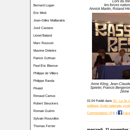
Lors du mee
les forces natio
Bernard Lugan
Annick Martin, Roland Héli
Eric Miné
Jean-Gilles Malliarakis
José Castano
Lionel Baland
Marc Rousset
Maxime Delettre
Patrick Gofman
Paul-Eric Blanrue
Philippe de Villiers
Philippe Randa
Anne Kling, Jean-Claude 
Spieler, Francis Bergeron
Pinatel
2ème 
Renaud Camus
01:04 Publié dans
03 - La 3e J
Robert Steuckers
politique
,
droite nationale
,
synt
Romain Guérin
Commentaires (0)
|
|
Face
Sylvain Roussillon
Thomas Ferrier
mercredi, 11 novembre 