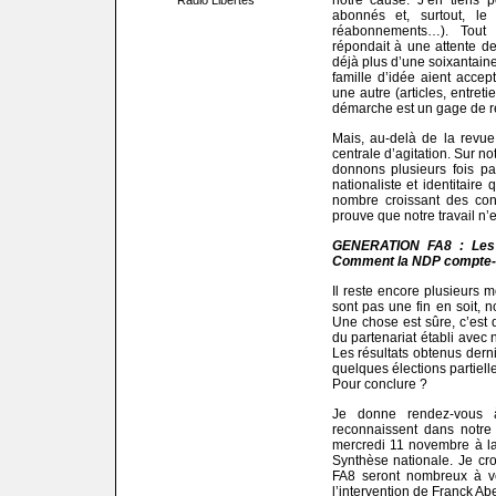
notre cause. J’en tiens 
Radio Libertés
abonnés et, surtout, le
réabonnements…). Tout
répondait à une attente de
déjà plus d’une soixantaine
famille d’idée aient acce
une autre (articles, entret
démarche est un gage de re
Mais, au-delà de la revue
centrale d’agitation. Sur not
donnons plusieurs fois par
nationaliste et identitaire 
nombre croissant des con
prouve que notre travail n’est
GENERATION FA8 : Les 
Comment la NDP compte-t-
Il reste encore plusieurs m
sont pas une fin en soit, n
Une chose est sûre, c’est
du partenariat établi avec
Les résultats obtenus dern
quelques élections partiell
Pour conclure ?
J
e donne rendez-vous à
reconnaissent dans notre 
mercredi 11 novembre à la
Synthèse nationale. Je cr
FA8 seront nombreux à ven
l’intervention de Franck Ab