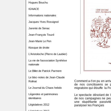
Hugues Bouchu
IGNACE
Informations nationales
Jacques-Yves Rossignol
Jarente de Senac
Jean-François Touzé
Jean-Marie Le Pen
Kiosque de droite
L'Aristoloche (Pierre de Laubier)
La vie de l'association Synthèse
nationale
Le Billet de Patrick Parment
Le bloc-notes de Jean-Claude
Comment a-t’on pu en arrive
Rolinat
de nos concitoyens se p
migratoire qui étouffe
la Fr
Le Journal du Chaos hebdo
Légendes et patrimoines
Le spectacle désolant de la
de nos campagnes ne peut
identitaires
une stupéfiante passivi
Législatives 2012
paralyser les Français