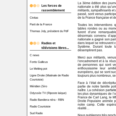
La 3ème édition des journé
Les forces de
nationale a été plus qu’une
rassemblement
militants, sympathisants et
passé, sont venus particip
de la France française et 
Civitas
Parti de la France
Toutes les interventions 
tables rondes ou au momen
Thomas Joly, président du PdF
furent d’une remarquabl
désormais convenu d’app
nationale a gagné son pari
dans lequel se retrouvent c
Radios et
Système. Durant toute l
télévisions libres...
désemplirent pas.
C news
Merci aux militants, venu
l’encadrement et à la réus
Fortis Gallicus
de personnes qui sont v
enthousiasme leur amiti
Le Melting pot
européens, qui se sont succ
Ligne Droite (Matinale de Radio
toujours plus nombreux, se
Courtoisie)
Face à l’état de décrépit
Méridien Zéro
partie de notre famille pol
naître. La cohésion parfait
Odyssée TV (Riposte laïque)
les plus dynamiques de l’op
France de Carl Lang, le MN
Radio Bandiera néra - RBN
Droite Populaire animée p
notre camp. Cette espér
Radio Courtoisie
réalité…
Sud Radio
Nous publierons très proch