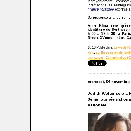
Incroyablement combatt
international sa réintégrati
France licratisée
exprime sa
Sa présence à la réunion 
Anne Kling sera prése
identitaire de Synthèse 
h 00 à 18 h 30, à Paris
Nivert, XVème - métro Ca
18:16 Publié dans
La vie de l'
kling
,
synthèse nationale
,
polit
permanent
|
Commentaires (0
|
mercredi, 04 novembre 
Judith Wolter sera à 
3ème journée national
nationale...