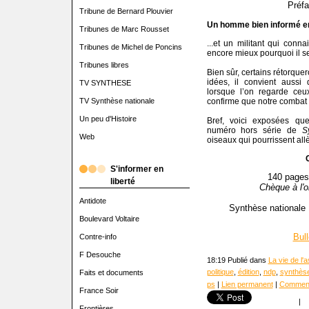
Préfa
Tribune de Bernard Plouvier
Un homme bien informé e
Tribunes de Marc Rousset
...et un militant qui conna
Tribunes de Michel de Poncins
encore mieux pourquoi il se
Tribunes libres
Bien sûr, certains rétorquer
idées, il convient aussi
TV SYNTHESE
lorsque l’on regarde ce
TV Synthèse nationale
confirme que notre combat
Un peu d'Histoire
Bref, voici exposées qu
numéro hors série de
S
Web
oiseaux qui pourrissent allè
S'informer en
140 pages,
liberté
Chèque à l'o
Antidote
Synthèse nationale 
Boulevard Voltaire
Bul
Contre-info
F Desouche
18:19 Publié dans
La vie de l'
politique
,
édition
,
ndp
,
synthèse
Faits et documents
ps
|
Lien permanent
|
Comment
France Soir
|
Frontières