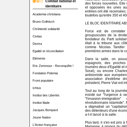
Combat national et
des forces nouvelles. Elle 
identitaire
et opposées les unes aux
entrées ont été recensées. 
Academia christiana
toutefois qu'entre 350 et 4
Bruno Gollnisch
LE BLOC IDENTITAIRE A
Chrétienté solidarité
Force est de constater 
groupuscules de la droite
Civitas
fondateur du Parti solidai
était à la tribune aux côté
Dextra
comme Nicolas Tandler e
premières armes dans le c
Egalité et réconciliation
Eléments
Dans la salle, on pouvai
espagnols, des proche
Eric Zemmour - Reconquête !
(numéro deux d'Egalité et ré
Soral), ou encore Charles
Fondation Polemia
antisioniste aux européen
association d'extrême dr
Front populaire
président, Pierre Vial est i
Ichtus
Tout au long de la journée
insisté sur "l'urgence à se
Institut des Libertés
"l'invasion-immigratio
révolutionnaire islamiste".
Institut Iliade
a stigmatisé un "capitalis
Jacques Bompard
des détenteurs d'une écono
a-t-il lancé à la salle.
Jeune Nation
Plus tard, il s'en est pris
L'Action française
Marianne, à propos du débat