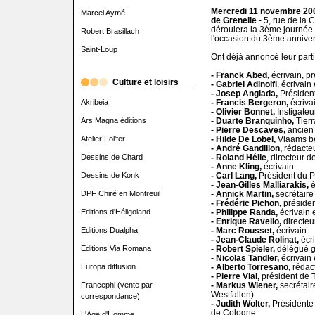
Mercredi 11 novembre 20
Marcel Aymé
de Grenelle
- 5, rue de la 
déroulera la 3ème journée n
Robert Brasillach
l'occasion du 3ème anniver
Saint-Loup
Ont déjà annoncé leur partic
- Franck Abed,
écrivain, p
Culture et loisirs
- Gabriel Adinolfi
, écrivain
- Josep Anglada,
Président
Akribeia
- Francis Bergeron,
écriva
- Olivier Bonnet,
Instigate
Ars Magna éditions
- Duarte Branquinho,
Tierr
- Pierre Descaves,
ancien 
Atelier Fol'fer
- Hilde De Lobel,
Vlaams be
- André Gandillon,
rédacteu
Dessins de Chard
- Roland Hélie
, directeur 
- Anne Kling,
écrivain
Dessins de Konk
- Carl Lang,
Président du Pa
- Jean-Gilles Malliarakis,
é
DPF Chiré en Montreuil
- Annick Martin,
secrétair
- Frédéric Pichon,
présiden
Editions d'Héligoland
- Philippe Randa,
écrivain e
- Enrique Ravello,
directeu
Editions Dualpha
- Marc Rousset,
écrivain
- Jean-Claude Rolinat,
écri
Editions Via Romana
- Robert Spieler,
délégué gé
- Nicolas Tandler,
écrivain 
Europa diffusion
- Alberto Torresano,
rédact
- Pierre Vial,
président de T
Francephi (vente par
- Markus Wiener,
secrétair
Westfallen)
correspondance)
- Judith Wolter,
Présidente 
de Cologne
L'Age d'Homme