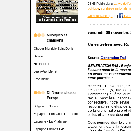
08:46 Publié dans
La vie de l'
politique
,
synthèse nationale
,
n
Commentaires (0)
|
|
Face
vendredi, 06 novembre 
Musiques et
chansons
Un entretien avec Rol
Choeur Montjoie Saint Denis
Diffusia
Source
Génération FA8
Himinbjorg
GENERATION FA8 : Bonjou
il exactement le 11 novem
Jean-Pax Méfret
en avant ce rassembleme
cette journée ?
Kroc blanc
Mercredi 11 novembre, de 
de Grenelle (5, rue de 
Différents sites en
Cambronne) la 3ème journée
Europe
revue Synthèse national
consécutive, notre revu
Belgique - Nation
responsables, d’élus, de jo
de la droite nationale et i
Espagne - Fondation F. Franco
celles et ceux qui désirent
Espagne - La Phalange
Cette journée, dont le thème
totalement dans la dyna
Espagne Editions EAS
début de l’année à l’occa