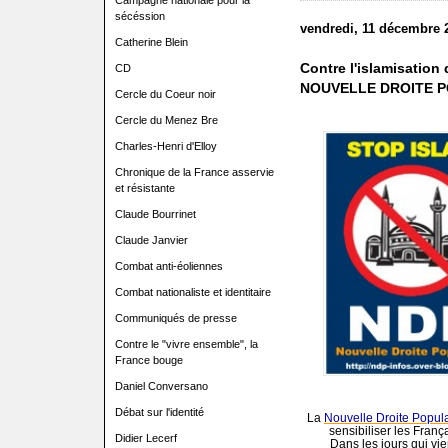
Campagne nationale pour la
sécéssion
vendredi, 11 décembre 
Catherine Blein
Contre l'islamisation
CD
NOUVELLE DROITE P
Cercle du Coeur noir
Cercle du Menez Bre
Charles-Henri d'Elloy
Chronique de la France asservie
et résistante
Claude Bourrinet
Claude Janvier
Combat anti-éoliennes
Combat nationaliste et identitaire
Communiqués de presse
Contre le "vivre ensemble", la
France bouge
Daniel Conversano
Débat sur l'identité
La
Nouvelle Droite Popul
sensibiliser les França
Didier Lecerf
Dans les jours qui vi