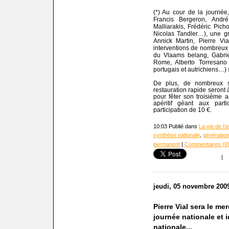
(*) Au cour de la journée
Francis Bergeron, Andr
Malliarakis, Frédéric Pic
Nicolas Tandler…), une gr
Annick Martin, Pierre Vi
interventions de nombreux
du Vlaams belang, Gabriel
Rome, Alberto Torresano
portugais et autrichiens…) 
De plus, de nombreux st
restauration rapide seront à
pour fêter son troisième a
apéritif géant aux part
participation de 10 €.
10:03 Publié dans
La vie de l'
synthèse nationale
,
génération
permanent
|
Commentaires (0
|
jeudi, 05 novembre 200
Pierre Vial sera le m
journée nationale et 
nationale...