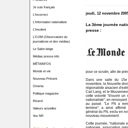
Je suis français
jeudi, 12 novembre 200
L'Incorrect
L'Information nationaliste
La 3ème journée natio
L'Insolent
presse :
L'OJIM (Observatoire du
journalisme et des médias)
Le Salon beige
Médias presse info
MÉTAINFOS
Monde et vie
pour ce scrutin, afin de prés
Nouveau Présent
Dans une salle du 15e 
novembre, la Nouvelle droi
Omerta
régionaliste alsacien d'extr
Carl Lang, et le Mouvement
Politique magazine
cette volonté "d'ouvrir un 
nationaliste", en renvoyant
Rivarol
au passé. "Le FN a remp
termine", a ainsi affirm
Valeurs actuelles
général du FN, exclu en nov
nouveau mouvement.
Vox NR
Cette journée, "nationale e
nationale, association pr