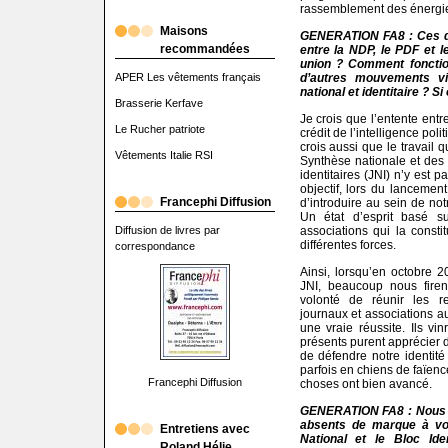
rassemblement des énergies. 
Maisons
GENERATION FA8 : Ces de
recommandées
entre la NDP, le PDF et 
union ? Comment fonctionn
APER Les vêtements français
d’autres mouvements vi
national et identitaire ? S
Brasserie Kerfave
Je crois que l’entente entr
Le Rucher patriote
crédit de l’intelligence pol
crois aussi que le travail 
Vêtements Italie RSI
Synthèse nationale et des
identitaires (JNI) n’y est 
objectif, lors du lanceme
Francephi Diffusion
d’introduire au sein de notr
Un état d’esprit basé s
Diffusion de livres par
associations qui la consti
différentes forces.
correspondance
Ainsi, lorsqu’en octobre 
JNI, beaucoup nous firen
volonté de réunir les 
journaux et associations au
une vraie réussite. Ils vin
présents purent apprécier
de défendre notre identité
parfois en chiens de faïence
Francephi Diffusion
choses ont bien avancé.
GENERATION FA8 : Nous 
absents de marque à vot
Entretiens avec
National et le Bloc Ide
Roland Hélie