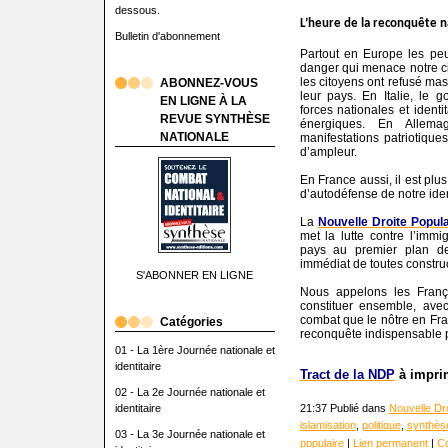
dessous.
L’heure de la reconquête na
Bulletin d'abonnement
Partout en Europe les pe
danger qui menace notre civ
les citoyens ont refusé ma
ABONNEZ-VOUS
leur pays. En Italie, le 
EN LIGNE À LA
forces nationales et iden
REVUE SYNTHÈSE
énergiques. En Allema
NATIONALE
manifestations patriotique
d’ampleur.
En France aussi, il est plu
d’autodéfense de notre iden
La
Nouvelle Droite Popula
met la lutte contre l’immi
pays au premier plan de 
immédiat de toutes constru
S'ABONNER EN LIGNE
Nous appelons les Franç
constituer ensemble, ave
combat que le nôtre en Fr
Catégories
reconquête indispensable po
01 - La 1ère Journée nationale et
identitaire
Tract de la NDP
à imprim
02 - La 2e Journée nationale et
identitaire
21:37 Publié dans
Nouvelle Dro
islamisation
,
politique
,
synthèse
03 - La 3e Journée nationale et
populaire
|
Lien permanent
|
Co