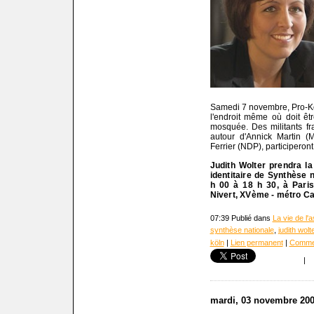
Samedi 7 novembre, Pro-Kö
l'endroit même où doit êt
mosquée. Des militants f
autour d'Annick Martin (
Ferrier (NDP), participeron
Judith Wolter prendra la
identitaire de Synthèse 
h 00 à 18 h 30, à Paris
Nivert, XVème - métro C
07:39 Publié dans
La vie de l'
synthèse nationale
,
judith wolt
köln
|
Lien permanent
|
Commen
|
mardi, 03 novembre 20